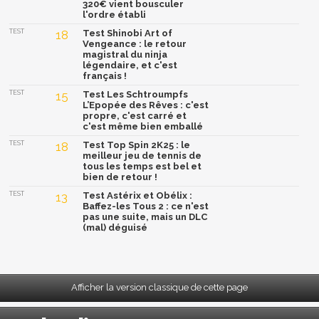
320€ vient bousculer
l'ordre établi
TEST
18
Test Shinobi Art of
Vengeance : le retour
magistral du ninja
légendaire, et c'est
français !
TEST
15
Test Les Schtroumpfs
L’Epopée des Rêves : c'est
propre, c'est carré et
c'est même bien emballé
TEST
18
Test Top Spin 2K25 : le
meilleur jeu de tennis de
tous les temps est bel et
bien de retour !
TEST
13
Test Astérix et Obélix :
Baffez-les Tous 2 : ce n'est
pas une suite, mais un DLC
(mal) déguisé
Afficher la version classique de cette page