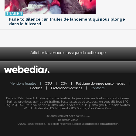
Fade to Silence : un trailer de lancement qui nous plonge
dans le blizzard
Afficher la version classique de cette page
Mentions légales
|
CGU
|
CGV
|
Politique données personnelles
|
Cookies
|
Préférences cookies
|
Contacts
Depuis 2004, JeuxActu décrypte l'actualité du jeu vidéo sur toutes les plateformes.
Sorties, previews, gameplay, trailers, tests, astuces et soluces... on vous dit tout ! PC,
PS5, PS4, PS4 Pro, Xbox series X, Xbox One, Xbox One X, PS3, Xbox 360, Nintendo Switch,
Wii U, Nintendo 3DS, Nintendo 2DS, Stadia, Xbox Game Pass...
Jeuxactu.com est édité par
Webedia
Réalisation Vitalyn
© 2004-2026 Webedia. Tous droits réservés. Reproduction interdite sans autorisation.