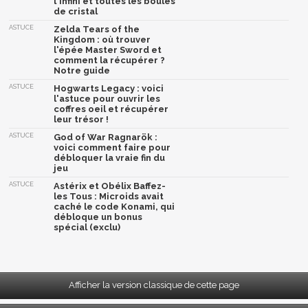
l'infini et toutes les boules
de cristal
ASTUCE
Zelda Tears of the
Kingdom : où trouver
l'épée Master Sword et
comment la récupérer ?
Notre guide
ASTUCE
Hogwarts Legacy : voici
l'astuce pour ouvrir les
coffres oeil et récupérer
leur trésor !
ASTUCE
God of War Ragnarök :
voici comment faire pour
débloquer la vraie fin du
jeu
ASTUCE
Astérix et Obélix Baffez-
les Tous : Microids avait
caché le code Konami, qui
débloque un bonus
spécial (exclu)
Afficher la version classique de cette page