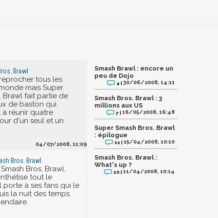
Smash Brawl : encore un
ros. Brawl
peu de Dojo
 reprocher tous les
30/06/2008, 14:11
4 |
 monde mais Super
Brawl fait partie de
Smash Bros. Brawl : 3
eux de baston qui
millions aux US
 à réunir quatre
16/05/2008, 16:48
7 |
our d'un seul et un
Super Smash Bros. Brawl
: épilogue
15/04/2008, 10:10
11 |
04/07/2008, 11:09
Smash Bros. Brawl :
ash Bros. Brawl
What's up ?
Smash Bros. Brawl,
11/04/2008, 10:14
10 |
nthétise tout le
l porte à ses fans qui le
is la nuit des temps.
gendaire.