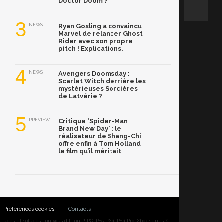
Doctor Doom ?
3
NEWS
Ryan Gosling a convaincu
Marvel de relancer Ghost
Rider avec son propre
pitch ! Explications.
4
NEWS
Avengers Doomsday :
Scarlet Witch derrière les
mystérieuses Sorcières
de Latvérie ?
5
PREVIEW
Critique 'Spider-Man
Brand New Day' : le
réalisateur de Shang-Chi
offre enfin à Tom Holland
le film qu’il méritait
Préférences cookies
|
Contacts
ces et soluces... on vous dit tout ! PC, PS5, PS4, PS4 Pro, Xbox series X,