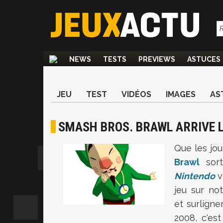
NEWS
TESTS
PREVIEWS
ASTUCES
JEU
TEST
VIDÉOS
IMAGES
AS
SMASH BROS. BRAWL ARRIVE LE
Que les jo
Brawl
sort
Nintendo
v
jeu sur no
et surligne
2008, c'es