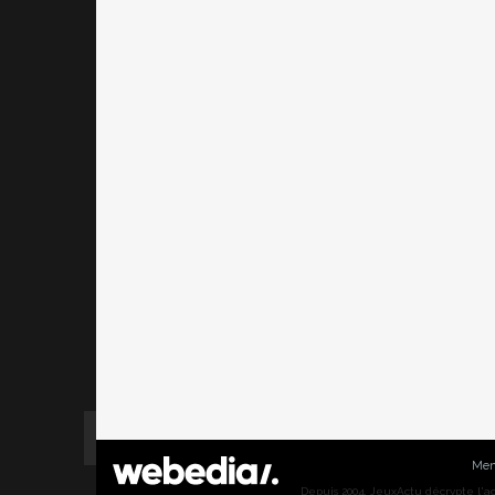
Men
Depuis 2004, JeuxActu décrypte l'actu