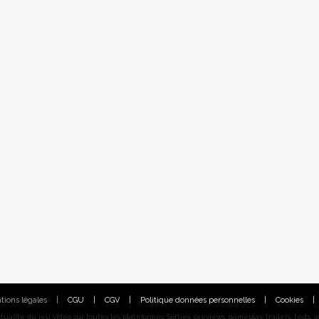
tions légales
|
CGU
|
CGV
|
Politique données personnelles
|
Cookies
|
alité du jeu vidéo sur toutes les plateformes. Sorties, previews, gameplay, trailers, tests, astu