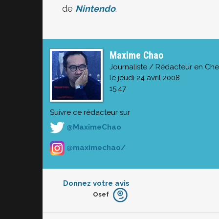
de
Nintendo
.
Maxime Chao
Journaliste / Rédacteur en Che
le jeudi 24 avril 2008
15:47
Suivre ce rédacteur sur
@MaximeChao
@maximechao/
Donnez votre avis
Osef
Furieux
Blasé