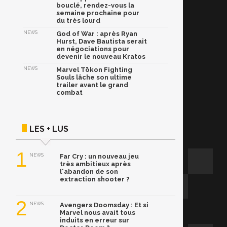
bouclé, rendez-vous la
semaine prochaine pour
du très lourd
NEWS
God of War : après Ryan
Hurst, Dave Bautista serait
en négociations pour
devenir le nouveau Kratos
NEWS
Marvel Tōkon Fighting
Souls lâche son ultime
trailer avant le grand
combat
LES + LUS
1
NEWS
Far Cry : un nouveau jeu
très ambitieux après
l'abandon de son
extraction shooter ?
2
NEWS
Avengers Doomsday : Et si
Marvel nous avait tous
induits en erreur sur