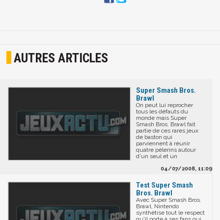
AUTRES ARTICLES
Super Smash Bros.
Brawl
On peut lui reprocher
tous les défauts du
monde mais Super
Smash Bros. Brawl fait
partie de ces rares jeux
de baston qui
parviennent à réunir
quatre pèlerins autour
d'un seul et un
04/07/2008, 11:09
Test Super Smash
Bros. Brawl
Avec Super Smash Bros.
Brawl, Nintendo
synthétise tout le respect
qu'il porte à ses fans qui