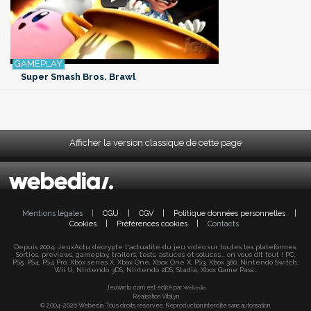
Super Smash Bros. Brawl
Afficher la version classique de cette page
Mentions légales
|
CGU
|
CGV
|
Politique données personnelles
|
Cookies
|
Préférences cookies
|
Contacts
Depuis 2004, JeuxActu décrypte l'actualité du jeu vidéo sur toutes les plateformes.
Sorties, previews, gameplay, trailers, tests, astuces et soluces... on vous dit tout ! PC,
PS5, PS4, PS4 Pro, Xbox series X, Xbox One, Xbox One X, PS3, Xbox 360, Nintendo Switch,
Wii U, Nintendo 3DS, Nintendo 2DS, Stadia, Xbox Game Pass...
Jeuxactu.com est édité par
Webedia
Réalisation Vitalyn
© 2004-2026 Webedia. Tous droits réservés. Reproduction interdite sans autorisation.