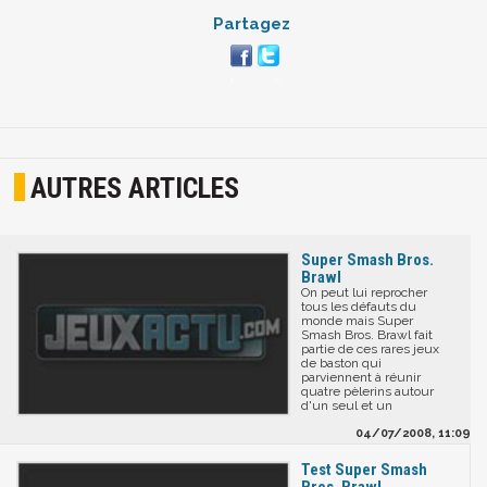
Partagez
AUTRES ARTICLES
Super Smash Bros.
Brawl
On peut lui reprocher
tous les défauts du
monde mais Super
Smash Bros. Brawl fait
partie de ces rares jeux
de baston qui
parviennent à réunir
quatre pèlerins autour
d'un seul et un
04/07/2008, 11:09
Test Super Smash
Bros. Brawl