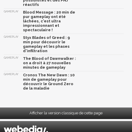
possibilités et des PNJ
réactifs
GAMEPLAY
Blood Message : 20 min de
pur gameplay ont été
lâchées, c'est ultra
impressionnant et
spectaculaire !
GAMEPLAY
Styx Blades of Greed : 9
min pour découvrir le
gameplay et les phases
d'infiltration
GAMEPLAY
The Blood of Dawnwalker :
on a droit à 27 nouvelles
minutes de gameplay
GAMEPLAY
Cronos The New Dawn : 10
min de gameplay pour
découvrir le Ground Zero
de la maladie
Afficher la version classique de cette page