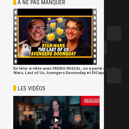
À NE PAS MANQUER
En tête-à-tête avec PEDRO PASCAL, on a parlé de Star
Wars, Last of Us, Avengers Doomsday et DiCaprio
LES VIDÉOS