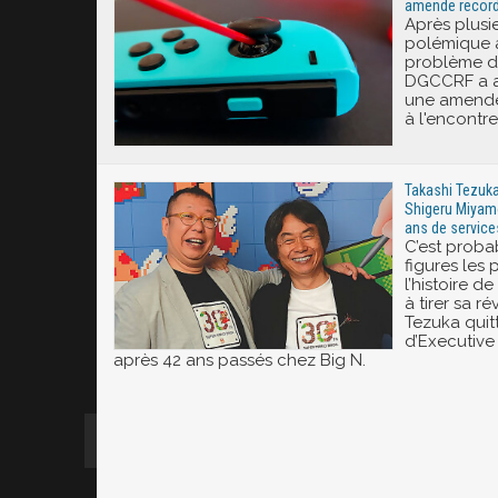
amende record 
Après plusi
polémique 
problème de 
DGCCRF a a
une amende 
à l'encontr
Takashi Tezuka,
Shigeru Miyamo
ans de service
C’est proba
figures les
l’histoire d
à tirer sa r
Tezuka quit
d’Executive 
après 42 ans passés chez Big N.