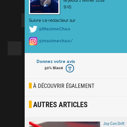
le jeudi 1 février 2018
9:15
Suivre ce rédacteur sur
@MaximeChao
@maximechao/
Donnez votre avis
50%
Blasé
Furieux
Blasé
À DÉCOUVRIR ÉGALEMENT
Osef
AUTRES ARTICLES
Joyeux
Excité
Joy-Con Drift 