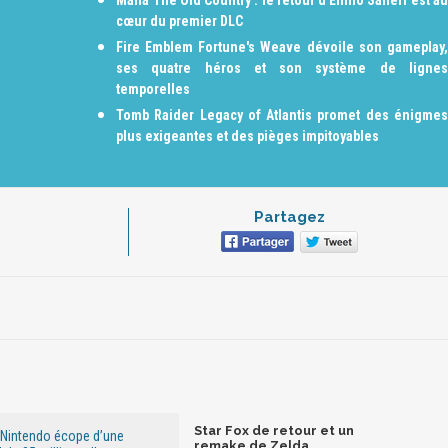
Mafia The Old Country : le retour d'Ennio Salieri est au
cœur du premier DLC
Fire Emblem Fortune's Weave dévoile son gameplay,
ses quatre héros et son système de lignes
temporelles
Tomb Raider Legacy of Atlantis promet des énigmes
plus exigeantes et des pièges impitoyables
Partagez
Star Fox de retour et un
: Nintendo écope d’une
remake de Zelda