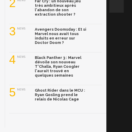
2
NEWS
Far Cry : un nouveau jeu
très ambitieux après
l'abandon de son
extraction shooter ?
3
NEWS
Avengers Doomsday : Et si
Marvel nous avait tous
induits en erreur sur
Doctor Doom ?
4
NEWS
Black Panther 3 : Marvel
dévoile son nouveau
T'Challa, Ryan Coogler
l'aurait trouvé en
quelques semaines
5
NEWS
Ghost Rider dans le MCU :
Ryan Gosling prend le
relais de Nicolas Cage