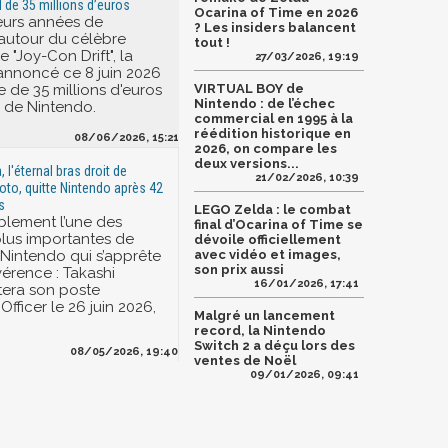
de 35 millions d’euros
Ocarina of Time en 2026
eurs années de
? Les insiders balancent
autour du célèbre
tout !
"Joy-Con Drift", la
27/03/2026, 19:19
nnoncé ce 8 juin 2026
de 35 millions d'euros
VIRTUAL BOY de
Nintendo : de l’échec
e de Nintendo.
commercial en 1995 à la
réédition historique en
08/06/2026, 15:21
2026, on compare les
deux versions...
 l'éternal bras droit de
21/02/2026, 10:39
to, quitte Nintendo après 42
s
LEGO Zelda : le combat
blement l’une des
final d’Ocarina of Time se
 plus importantes de
dévoile officiellement
e Nintendo qui s’apprête
avec vidéo et images,
son prix aussi
évérence : Takashi
16/01/2026, 17:41
tera son poste
Officer le 26 juin 2026,
Malgré un lancement
record, la Nintendo
Switch 2 a déçu lors des
08/05/2026, 19:40
ventes de Noël
09/01/2026, 09:41