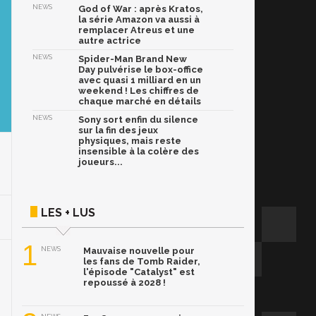
NEWS
God of War : après Kratos,
la série Amazon va aussi à
remplacer Atreus et une
autre actrice
NEWS
Spider-Man Brand New
Day pulvérise le box-office
avec quasi 1 milliard en un
weekend ! Les chiffres de
chaque marché en détails
NEWS
Sony sort enfin du silence
sur la fin des jeux
physiques, mais reste
insensible à la colère des
joueurs...
LES + LUS
1
NEWS
Mauvaise nouvelle pour
les fans de Tomb Raider,
l'épisode "Catalyst" est
repoussé à 2028 !