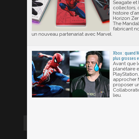
Seagate et 
collectors,
histoire d'a
Horizon Ze
The Mandalo
fabricant n
un nouveau partenariat avec Marvel.
Xbox : quand M
plus grosses e
Avant que l
planétaire e
PlayStation
approcher M
proposer un 
Collaborati
lieu.