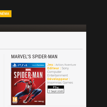
INÉMA
MARVEL'S SPIDER-MAN
Jeu :
Action/Aventure
Editeur :
Sony
Computer
Entertainment
Développeur :
Insomniac Games
7 Sept 2018