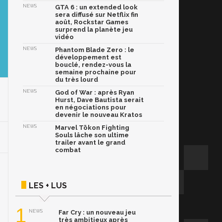
NEWS
GTA 6 : un extended look
sera diffusé sur Netflix fin
août, Rockstar Games
surprend la planète jeu
vidéo
NEWS
Phantom Blade Zero : le
développement est
bouclé, rendez-vous la
semaine prochaine pour
du très lourd
NEWS
God of War : après Ryan
Hurst, Dave Bautista serait
en négociations pour
devenir le nouveau Kratos
NEWS
Marvel Tōkon Fighting
Souls lâche son ultime
trailer avant le grand
combat
LES + LUS
1
NEWS
Far Cry : un nouveau jeu
très ambitieux après