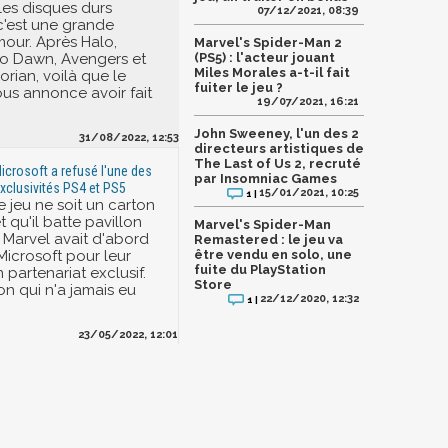
les disques durs
07/12/2021, 08:39
 c'est une grande
mour. Après Halo,
Marvel's Spider-Man 2
ro Dawn, Avengers et
(PS5) : l'acteur jouant
Miles Morales a-t-il fait
rian, voilà que le
fuiter le jeu ?
ous annonce avoir fait
19/07/2021, 16:21
John Sweeney, l'un des 2
31/08/2022, 12:53
directeurs artistiques de
The Last of Us 2, recruté
icrosoft a refusé l'une des
par Insomniac Games
xclusivités PS4 et PS5
15/01/2021, 10:25
1 |
e jeu ne soit un carton
t qu'il batte pavillon
Marvel's Spider-Man
, Marvel avait d'abord
Remastered : le jeu va
icrosoft pour leur
être vendu en solo, une
fuite du PlayStation
partenariat exclusif.
Store
on qui n'a jamais eu
22/12/2020, 12:32
1 |
23/05/2022, 12:01