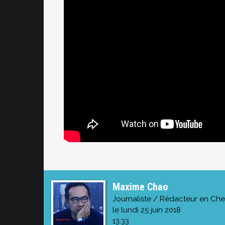
Maxime Chao
Journaliste / Rédacteur en Che
le lundi 25 juin 2018
13:33