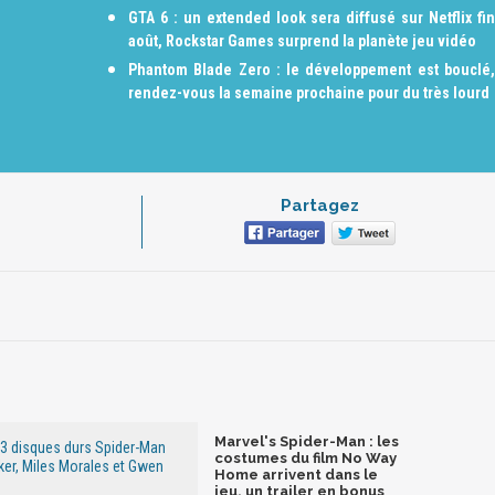
GTA 6 : un extended look sera diffusé sur Netflix fin
août, Rockstar Games surprend la planète jeu vidéo
Phantom Blade Zero : le développement est bouclé,
rendez-vous la semaine prochaine pour du très lourd
Partagez
Marvel's Spider-Man : les
3 disques durs Spider-Man
costumes du film No Way
ker, Miles Morales et Gwen
Home arrivent dans le
jeu, un trailer en bonus