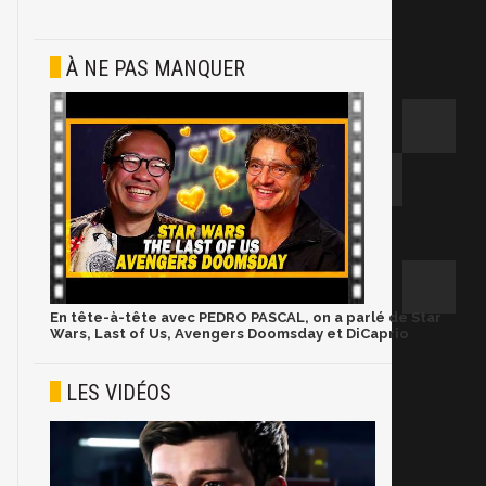
À NE PAS MANQUER
En tête-à-tête avec PEDRO PASCAL, on a parlé de Star
Wars, Last of Us, Avengers Doomsday et DiCaprio
LES VIDÉOS