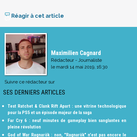
Réagir à cet article
Maximilien Cagnard
Rédacteur - Journaliste
le
mardi 14 mai 2019, 16:30
Suivre ce rédacteur sur
SES DERNIERS ARTICLES
Test Ratchet & Clank Rift Apart : une vitrine technologique
pour la PS5 et un épisode majeur de la saga
Far Cry 6 : neuf minutes de gameplay bien sanglantes en
pleine révolution
God of War Ragnarök : non, "Ragnarök" n'est pas encore le