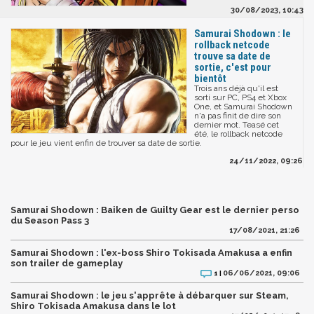
30/08/2023, 10:43
Samurai Shodown : le
rollback netcode
trouve sa date de
sortie, c'est pour
bientôt
Trois ans déjà qu'il est
sorti sur PC, PS4 et Xbox
One, et Samurai Shodown
n'a pas finit de dire son
dernier mot. Teasé cet
été, le rollback netcode
pour le jeu vient enfin de trouver sa date de sortie.
24/11/2022, 09:26
Samurai Shodown : Baiken de Guilty Gear est le dernier perso
du Season Pass 3
17/08/2021, 21:26
Samurai Shodown : l'ex-boss Shiro Tokisada Amakusa a enfin
son trailer de gameplay
06/06/2021, 09:06
1 |
Samurai Shodown : le jeu s'apprête à débarquer sur Steam,
Shiro Tokisada Amakusa dans le lot