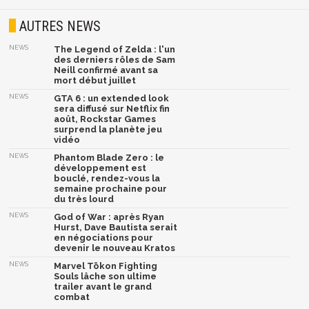
AUTRES NEWS
NEWS
The Legend of Zelda : l'un
des derniers rôles de Sam
Neill confirmé avant sa
mort début juillet
NEWS
GTA 6 : un extended look
sera diffusé sur Netflix fin
août, Rockstar Games
surprend la planète jeu
vidéo
NEWS
Phantom Blade Zero : le
développement est
bouclé, rendez-vous la
semaine prochaine pour
du très lourd
NEWS
God of War : après Ryan
Hurst, Dave Bautista serait
en négociations pour
devenir le nouveau Kratos
NEWS
Marvel Tōkon Fighting
Souls lâche son ultime
trailer avant le grand
combat