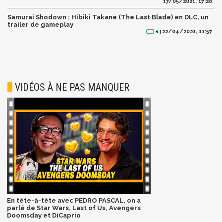
17/05/2021, 17:28
Samurai Shodown : Hibiki Takane (The Last Blade) en DLC, un
trailer de gameplay
22/04/2021, 11:57
1 |
VIDÉOS À NE PAS MANQUER
En tête-à-tête avec PEDRO PASCAL, on a
parlé de Star Wars, Last of Us, Avengers
Doomsday et DiCaprio