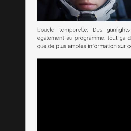
boucle temporelle. Des gunfight
également au programme, tout ça dan
que de plus amples information sur cet