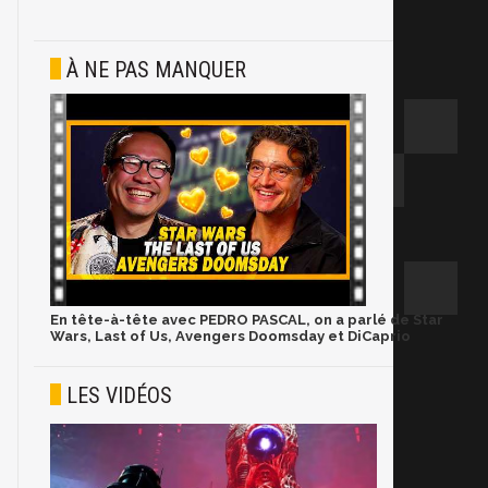
À NE PAS MANQUER
En tête-à-tête avec PEDRO PASCAL, on a parlé de Star
Wars, Last of Us, Avengers Doomsday et DiCaprio
LES VIDÉOS