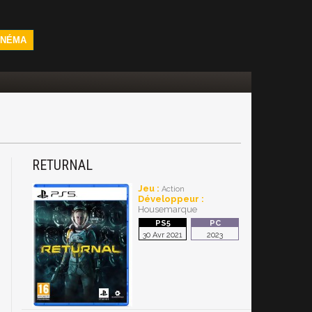
INÉMA
RETURNAL
Jeu :
Action
Développeur :
Housemarque
30 Avr 2021
2023