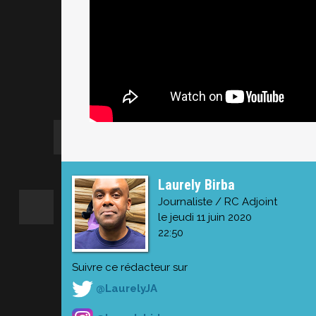
Laurely Birba
Journaliste / RC Adjoint
le jeudi 11 juin 2020
22:50
Suivre ce rédacteur sur
@LaurelyJA