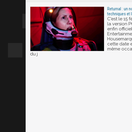
Returnal : un n
techniques et 
C'est le 15 
la version P
enfin officie
Entertainmen
Housemarqu
cette date 
même occas
du j