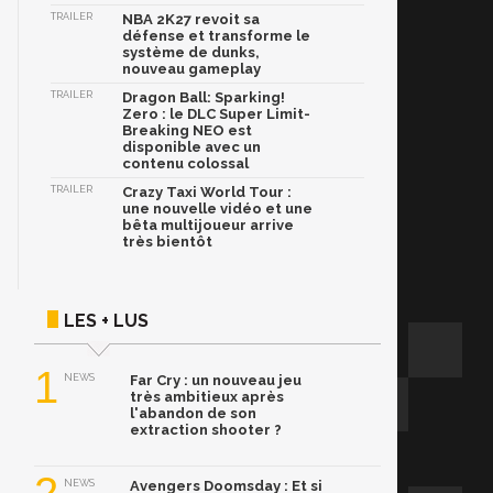
TRAILER
NBA 2K27 revoit sa
défense et transforme le
système de dunks,
nouveau gameplay
TRAILER
Dragon Ball: Sparking!
Zero : le DLC Super Limit-
Breaking NEO est
disponible avec un
contenu colossal
TRAILER
Crazy Taxi World Tour :
une nouvelle vidéo et une
bêta multijoueur arrive
très bientôt
LES + LUS
1
NEWS
Far Cry : un nouveau jeu
très ambitieux après
l'abandon de son
extraction shooter ?
NEWS
Avengers Doomsday : Et si