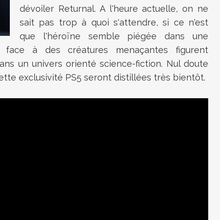
dévoiler Returnal. A l'heure actuelle, on ne
sait pas trop à quoi s'attendre, si ce n'est
que l'héroïne semble piégée dans une
s face à des créatures menaçantes figurent
s un univers orienté science-fiction. Nul doute
te exclusivité PS5 seront distillées très bientôt.