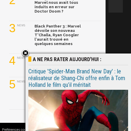
2
Marvel nous avait tous
induits en erreur sur
Doctor Doom ?
3
NEWS
Black Panther 3 : Marvel
dévoile son nouveau
T'Challa, Ryan Coogler
l'aurait trouvé en
quelques semaines
4
A NE PAS RATER AUJOURD'HUI :
NEWS
Ghost Rider dans le MCU :
Ryan Gosling prend le
relais de Nicolas Cage
Critique 'Spider-Man Brand New Day' : le
réalisateur de Shang-Chi offre enfin à Tom
5
NEWS
Ryan Gosling a convaincu
Holland le film qu’il méritait
Marvel de relancer Ghost
Rider avec son propre
pitch ! Explications.
Préférences cookies
|
Contacts