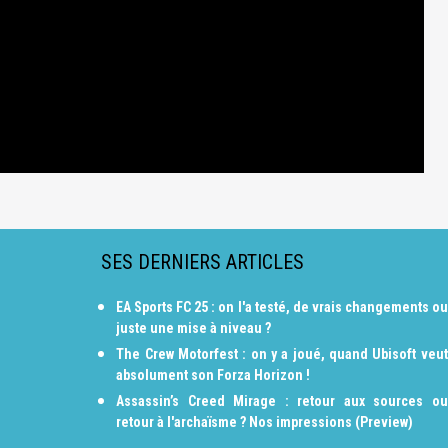
SES DERNIERS ARTICLES
EA Sports FC 25 : on l'a testé, de vrais changements ou
juste une mise à niveau ?
The Crew Motorfest : on y a joué, quand Ubisoft veut
absolument son Forza Horizon !
Assassin’s Creed Mirage : retour aux sources ou
retour à l'archaïsme ? Nos impressions (Preview)