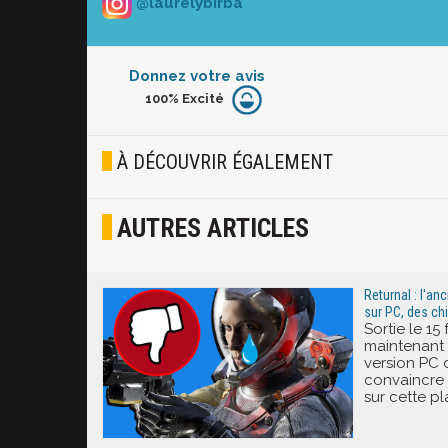
@laurelybirba
Donnez votre avis
100%
Excité
Furieux
Blasé
À DÉCOUVRIR ÉGALEMENT
Osef
AUTRES ARTICLES
Joyeux
Excité
Returnal : l'an
sur PC, des chif
Sortie le 15 f
maintenant 
version PC 
convaincre 
sur cette p