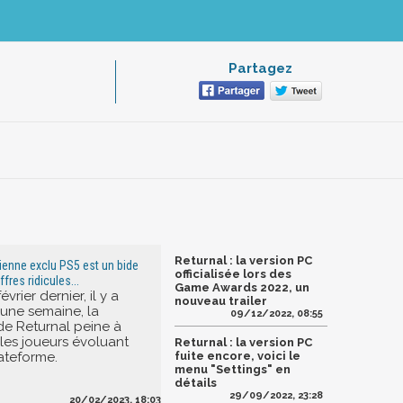
Partagez
Returnal : la version PC
cienne exclu PS5 est un bide
officialisée lors des
fres ridicules...
Game Awards 2022, un
évrier dernier, il y a
nouveau trailer
une semaine, la
09/12/2022, 08:55
de Returnal peine à
les joueurs évoluant
Returnal : la version PC
lateforme.
fuite encore, voici le
menu "Settings" en
détails
29/09/2022, 23:28
20/02/2023, 18:03