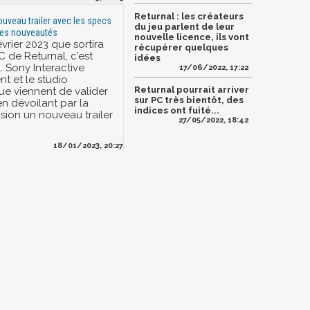
Returnal : les créateurs
ouveau trailer avec les specs
du jeu parlent de leur
les nouveautés
nouvelle licence, ils vont
février 2023 que sortira
récupérer quelques
C de Returnal, c'est
idées
l. Sony Interactive
17/06/2022, 17:22
t et le studio
Returnal pourrait arriver
e viennent de valider
sur PC très bientôt, des
en dévoilant par la
indices ont fuité...
ion un nouveau trailer
27/05/2022, 18:42
18/01/2023, 20:27