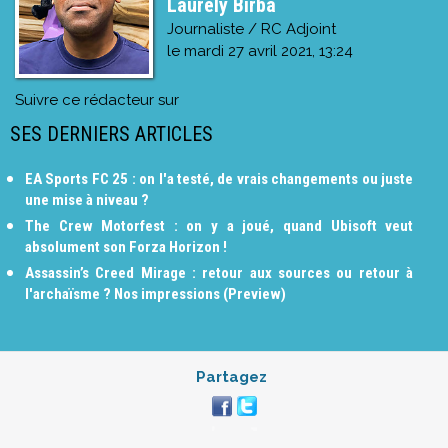
Laurely Birba
Journaliste / RC Adjoint
le
mardi 27 avril 2021, 13:24
Suivre ce rédacteur sur
SES DERNIERS ARTICLES
EA Sports FC 25 : on l'a testé, de vrais changements ou juste
une mise à niveau ?
The Crew Motorfest : on y a joué, quand Ubisoft veut
absolument son Forza Horizon !
Assassin’s Creed Mirage : retour aux sources ou retour à
l'archaïsme ? Nos impressions (Preview)
Partagez