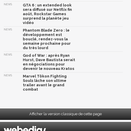
NEWS
GTA 6 : un extended look
sera diffusé sur Netflix fin
août, Rockstar Games
surprend la planète jeu
vidéo
NEWS
Phantom Blade Zero : le
développement est
bouclé, rendez-vous la
semaine prochaine pour
du très lourd
NEWS
God of War : après Ryan
Hurst, Dave Bautista serait
en négociations pour
devenir le nouveau Kratos
NEWS
Marvel Tōkon Fighting
Souls lâche son ultime
trailer avant le grand
combat
Afficher la version classique de cette page