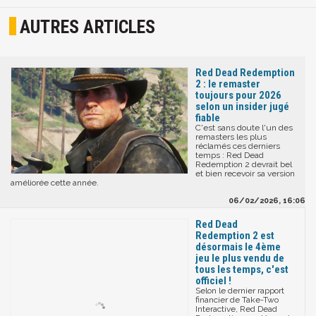
AUTRES ARTICLES
Red Dead Redemption
2 : le remaster
toujours pour 2026
selon un insider jugé
fiable
C'est sans doute l'un des
remasters les plus
réclamés ces derniers
temps : Red Dead
Redemption 2 devrait bel
et bien recevoir sa version
améliorée cette année.
06/02/2026, 16:06
Red Dead
Redemption 2 est
désormais le 4ème
jeu le plus vendu de
tous les temps, c'est
officiel !
Selon le dernier rapport
financier de Take-Two
Interactive, Red Dead