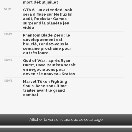
mort début juillet
NEWS
GTA 6 : un extended look
sera diffusé sur Netflix fin
août, Rockstar Games
surprend la planète jeu
vidéo
NEWS
Phantom Blade Zero : le
développement est
bouclé, rendez-vous la
semaine prochaine pour
du très lourd
NEWS
God of War : après Ryan
Hurst, Dave Bautista serait
en négociations pour
devenir le nouveau Kratos
NEWS
Marvel Tōkon Fighting
Souls lâche son ultime
trailer avant le grand
combat
Afficher la version classique de cette page