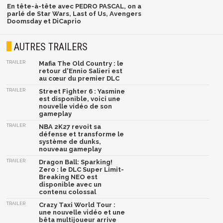
En tête-à-tête avec PEDRO PASCAL, on a
parlé de Star Wars, Last of Us, Avengers
Doomsday et DiCaprio
AUTRES TRAILERS
TRAILER
Mafia The Old Country : le
retour d'Ennio Salieri est
au cœur du premier DLC
TRAILER
Street Fighter 6 : Yasmine
est disponible, voici une
nouvelle vidéo de son
gameplay
TRAILER
NBA 2K27 revoit sa
défense et transforme le
système de dunks,
nouveau gameplay
TRAILER
Dragon Ball: Sparking!
Zero : le DLC Super Limit-
Breaking NEO est
disponible avec un
contenu colossal
TRAILER
Crazy Taxi World Tour :
une nouvelle vidéo et une
bêta multijoueur arrive