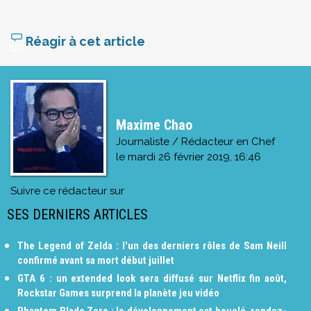
Réagir à cet article
Maxime Chao
Journaliste / Rédacteur en Chef
le
mardi 26 février 2019, 16:46
Suivre ce rédacteur sur
SES DERNIERS ARTICLES
The Legend of Zelda : l'un des derniers rôles de Sam Neill
confirmé avant sa mort début juillet
GTA 6 : un extended look sera diffusé sur Netflix fin août,
Rockstar Games surprend la planète jeu vidéo