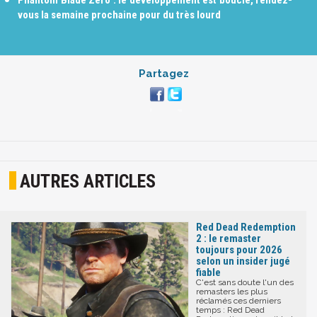
Phantom Blade Zero : le développement est bouclé, rendez-
vous la semaine prochaine pour du très lourd
Partagez
AUTRES ARTICLES
Red Dead Redemption
2 : le remaster
toujours pour 2026
selon un insider jugé
fiable
C'est sans doute l'un des
remasters les plus
réclamés ces derniers
temps : Red Dead