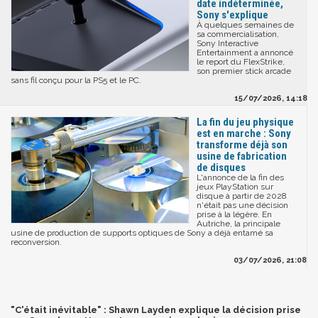
date indéterminée,
Sony s'explique
À quelques semaines de
sa commercialisation,
Sony Interactive
Entertainment a annoncé
le report du FlexStrike,
son premier stick arcade
sans fil conçu pour la PS5 et le PC.
15/07/2026, 14:18
La fin du jeu physique
est en marche : Sony
transforme déjà son
usine de fabrication
de disques
L'annonce de la fin des
jeux PlayStation sur
disque à partir de 2028
n'était pas une décision
prise à la légère. En
Autriche, la principale
usine de production de supports optiques de Sony a déjà entamé sa
reconversion.
03/07/2026, 21:08
"C'était inévitable" : Shawn Layden explique la décision prise