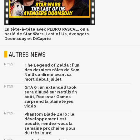
En tête-à-tête avec PEDRO PASCAL, on a
parlé de Star Wars, Last of Us, Avengers
Doomsday et DiCaprio
AUTRES NEWS
NEWS
The Legend of Zelda : l'un
des derniers rôles de Sam
Neill confirmé avant sa
mort début juillet
NEWS
GTA 6 : un extended look
sera diffusé sur Netflix fin
août, Rockstar Games
surprend la planète jeu
vidéo
NEWS
Phantom Blade Zero : le
développement est
bouclé, rendez-vous la
semaine prochaine pour
du très lourd