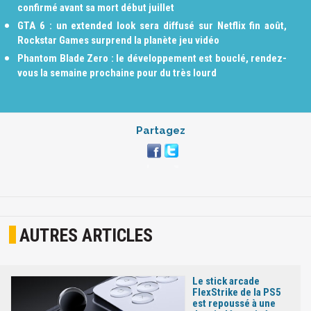
confirmé avant sa mort début juillet
GTA 6 : un extended look sera diffusé sur Netflix fin août,
Rockstar Games surprend la planète jeu vidéo
Phantom Blade Zero : le développement est bouclé, rendez-
vous la semaine prochaine pour du très lourd
Partagez
AUTRES ARTICLES
Le stick arcade
FlexStrike de la PS5
est repoussé à une