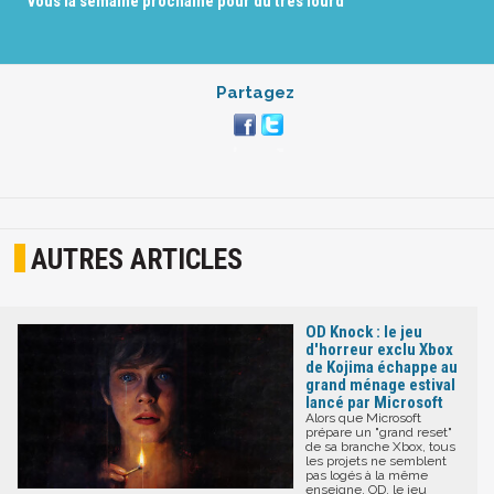
vous la semaine prochaine pour du très lourd
Partagez
AUTRES ARTICLES
OD Knock : le jeu
d'horreur exclu Xbox
de Kojima échappe au
grand ménage estival
lancé par Microsoft
Alors que Microsoft
prépare un "grand reset"
de sa branche Xbox, tous
les projets ne semblent
pas logés à la même
enseigne. OD, le jeu