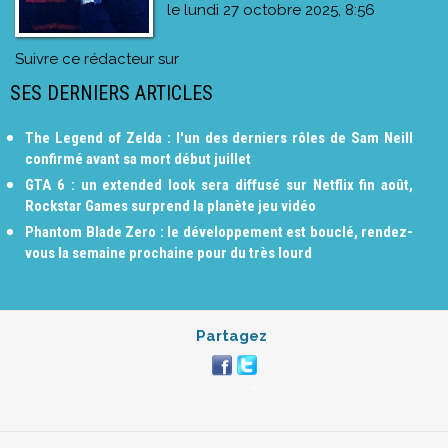
le
lundi 27 octobre 2025, 8:56
Suivre ce rédacteur sur
SES DERNIERS ARTICLES
The Legend of Zelda : l'un des derniers rôles de Sam Neill
confirmé avant sa mort début juillet
GTA 6 : un extended look sera diffusé sur Netflix fin août,
Rockstar Games surprend la planète jeu vidéo
Phantom Blade Zero : le développement est bouclé, rendez-
vous la semaine prochaine pour du très lourd
Partagez