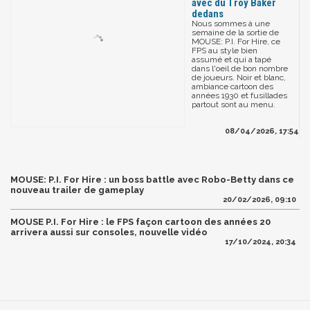
avec du Troy Baker
dedans
Nous sommes à une
semaine de la sortie de
MOUSE: P.I. For Hire, ce
FPS au style bien
assumé et qui a tapé
dans l'oeil de bon nombre
de joueurs. Noir et blanc,
ambiance cartoon des
années 1930 et fusillades
partout sont au menu.
08/04/2026, 17:54
MOUSE: P.I. For Hire : un boss battle avec Robo-Betty dans ce
nouveau trailer de gameplay
20/02/2026, 09:10
MOUSE P.I. For Hire : le FPS façon cartoon des années 20
arrivera aussi sur consoles, nouvelle vidéo
17/10/2024, 20:34