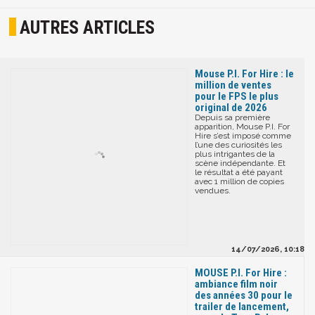
AUTRES ARTICLES
Mouse P.I. For Hire : le
million de ventes
pour le FPS le plus
original de 2026
Depuis sa première
apparition, Mouse P.I. For
Hire s’est imposé comme
l’une des curiosités les
plus intrigantes de la
scène indépendante. Et
le résultat a été payant
avec 1 million de copies
vendues.
14/07/2026, 10:18
MOUSE P.I. For Hire :
ambiance film noir
des années 30 pour le
trailer de lancement,