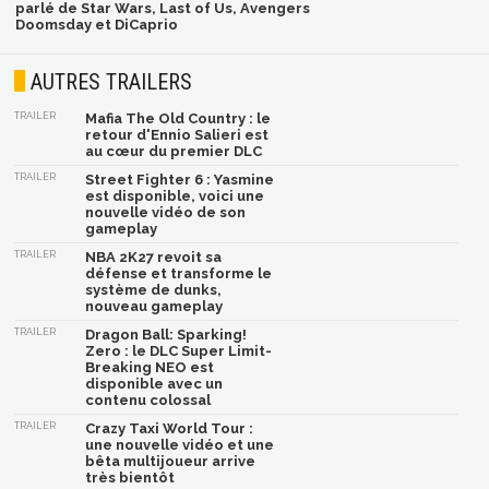
parlé de Star Wars, Last of Us, Avengers
Doomsday et DiCaprio
AUTRES TRAILERS
TRAILER
Mafia The Old Country : le
retour d'Ennio Salieri est
au cœur du premier DLC
TRAILER
Street Fighter 6 : Yasmine
est disponible, voici une
nouvelle vidéo de son
gameplay
TRAILER
NBA 2K27 revoit sa
défense et transforme le
système de dunks,
nouveau gameplay
TRAILER
Dragon Ball: Sparking!
Zero : le DLC Super Limit-
Breaking NEO est
disponible avec un
contenu colossal
TRAILER
Crazy Taxi World Tour :
une nouvelle vidéo et une
bêta multijoueur arrive
très bientôt