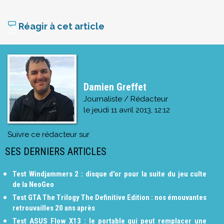
Réagir à cet article
Damien Greffet
Journaliste / Rédacteur
le
jeudi 11 avril 2013, 12:12
Suivre ce rédacteur sur
SES DERNIERS ARTICLES
Test Windjammers 2 : disque d'or pour la suite du jeu culte
de la NeoGeo
Test GTA The Trilogy The Definitive Edition : nos émouvantes
retrouvailles 20 ans après
Test ASUS Flow X13 : le portable qui peut remplacer une