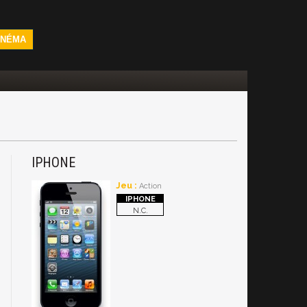
INÉMA
IPHONE
Jeu :
Action
N.C.