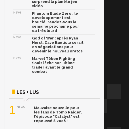
surprend la planète jeu
vidéo
NEWS
Phantom Blade Zero : le
développement est
bouclé, rendez-vous la
semaine prochaine pour
du très lourd
NEWS
God of War : après Ryan
Hurst, Dave Bautista serait
en négociations pour
devenir le nouveau Kratos
NEWS
Marvel Tōkon Fighting
Souls lâche son ultime
trailer avant le grand
combat
LES + LUS
1
NEWS
Mauvaise nouvelle pour
les fans de Tomb Raider,
l'épisode "Catalyst" est
repoussé à 2028 !