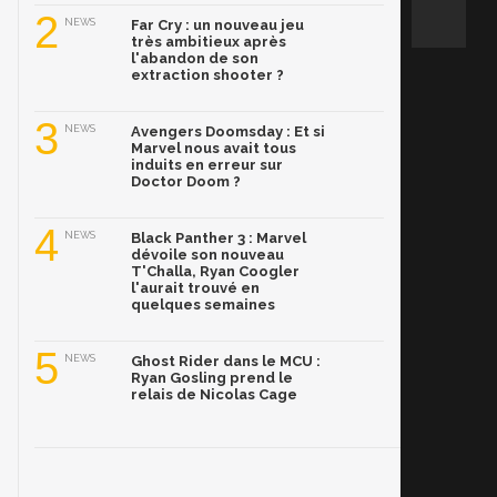
2
NEWS
Far Cry : un nouveau jeu
très ambitieux après
l'abandon de son
extraction shooter ?
3
NEWS
Avengers Doomsday : Et si
Marvel nous avait tous
induits en erreur sur
Doctor Doom ?
4
NEWS
Black Panther 3 : Marvel
dévoile son nouveau
T'Challa, Ryan Coogler
l'aurait trouvé en
quelques semaines
5
NEWS
Ghost Rider dans le MCU :
Ryan Gosling prend le
relais de Nicolas Cage