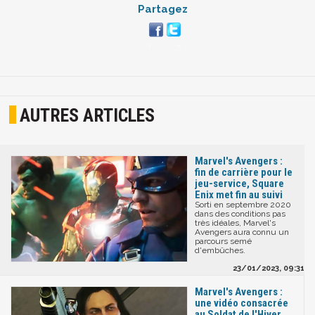
Partagez
AUTRES ARTICLES
Marvel's Avengers :
fin de carrière pour le
jeu-service, Square
Enix met fin au suivi
Sorti en septembre 2020
dans des conditions pas
très idéales, Marvel's
Avengers aura connu un
parcours semé
d'embûches.
23/01/2023, 09:31
Marvel's Avengers :
une vidéo consacrée
au Soldat de l'Hiver,