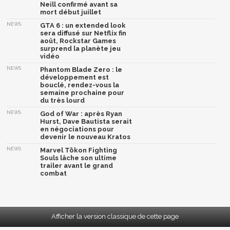
Neill confirmé avant sa
mort début juillet
NEWS
GTA 6 : un extended look
sera diffusé sur Netflix fin
août, Rockstar Games
surprend la planète jeu
vidéo
NEWS
Phantom Blade Zero : le
développement est
bouclé, rendez-vous la
semaine prochaine pour
du très lourd
NEWS
God of War : après Ryan
Hurst, Dave Bautista serait
en négociations pour
devenir le nouveau Kratos
NEWS
Marvel Tōkon Fighting
Souls lâche son ultime
trailer avant le grand
combat
Afficher la version classique de cette page