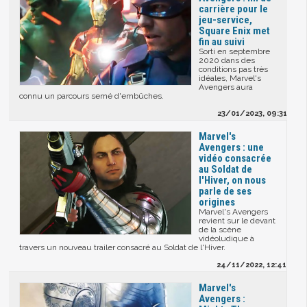
carrière pour le
jeu-service,
Square Enix met
fin au suivi
Sorti en septembre
2020 dans des
conditions pas très
idéales, Marvel's
Avengers aura
connu un parcours semé d'embûches.
23/01/2023, 09:31
Marvel's
Avengers : une
vidéo consacrée
au Soldat de
l'Hiver, on nous
parle de ses
origines
Marvel's Avengers
revient sur le devant
de la scène
vidéoludique à
travers un nouveau trailer consacré au Soldat de l'Hiver.
24/11/2022, 12:41
Marvel's
Avengers :