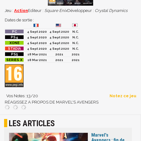
Jeu :
Action
Editeur :
Square Enix
Développeur :
Crystal Dynamics
Dates de sortie :
4 Sept 2020
4 Sept 2020
N.C.
4 Sept 2020
4 Sept 2020
N.C.
4 Sept 2020
4 Sept 2020
N.C.
4 Sept 2020
4 Sept 2020
N.C.
18 Mar 2021
2021
2021
18 Mar 2021
2021
2021
Vos Notes :
13
/20
Notez ce jeu
RÉAGISSEZ A PROPOS DE MARVEL'S AVENGERS
LES ARTICLES
Marvel's
Avengers : fin de