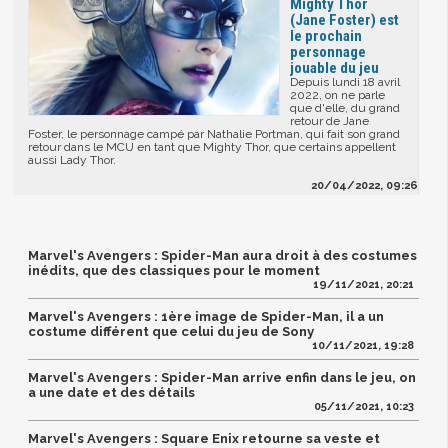
Mighty Thor
(Jane Foster) est
le prochain
personnage
jouable du jeu
Depuis lundi 18 avril
2022, on ne parle
que d'elle, du grand
retour de Jane
Foster, le personnage campé par Nathalie Portman, qui fait son grand
retour dans le MCU en tant que Mighty Thor, que certains appellent
aussi Lady Thor.
20/04/2022, 09:26
Marvel's Avengers : Spider-Man aura droit à des costumes
inédits, que des classiques pour le moment
19/11/2021, 20:21
Marvel's Avengers : 1ère image de Spider-Man, il a un
costume différent que celui du jeu de Sony
10/11/2021, 19:28
Marvel's Avengers : Spider-Man arrive enfin dans le jeu, on
a une date et des détails
05/11/2021, 10:23
Marvel's Avengers : Square Enix retourne sa veste et