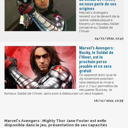
on nous parle de ses
origines
Marvel's Avengers
revient sur le devant de la
scène vidéoludique à
travers un nouveau trailer
consacré au Soldat de
l'Hiver.
24/11/2022, 12:41
Marvel's Avengers :
Bucky, le Soldat de
l'Hiver, est le
prochain perso
jouable et ce sera
gratuit
On apprend donc que le
29 novembre prochain
sera déployé la mise à
jour 2.7 qui permettra de
récupérer Buckey, le
fameux Soldat de l'Hiver, sans avoir à débourser un seul kopeck.
16/11/2022, 10:39
Marvel's Avengers : Mighty Thor Jane Foster est enfin
disponible dans le jeu, présentation de ses capacités