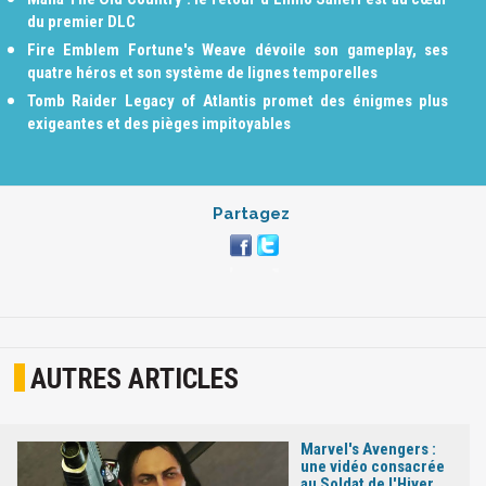
du premier DLC
Fire Emblem Fortune's Weave dévoile son gameplay, ses
quatre héros et son système de lignes temporelles
Tomb Raider Legacy of Atlantis promet des énigmes plus
exigeantes et des pièges impitoyables
Partagez
AUTRES ARTICLES
Marvel's Avengers :
une vidéo consacrée
au Soldat de l'Hiver,