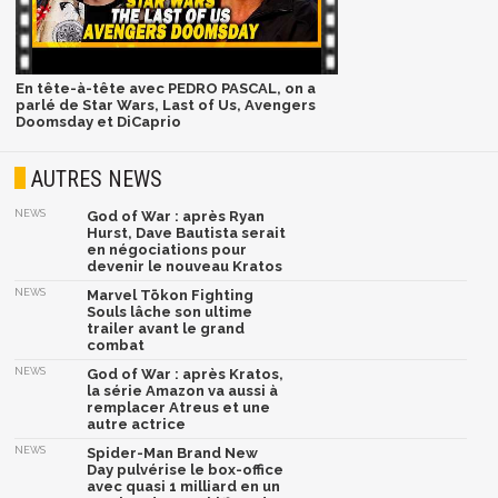
En tête-à-tête avec PEDRO PASCAL, on a
parlé de Star Wars, Last of Us, Avengers
Doomsday et DiCaprio
AUTRES NEWS
NEWS
God of War : après Ryan
Hurst, Dave Bautista serait
en négociations pour
devenir le nouveau Kratos
NEWS
Marvel Tōkon Fighting
Souls lâche son ultime
trailer avant le grand
combat
NEWS
God of War : après Kratos,
la série Amazon va aussi à
remplacer Atreus et une
autre actrice
NEWS
Spider-Man Brand New
Day pulvérise le box-office
avec quasi 1 milliard en un