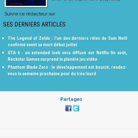
Suivre ce rédacteur sur
SES DERNIERS ARTICLES
The Legend of Zelda : l'un des derniers rôles de Sam Neill
confirmé avant sa mort début juillet
GTA 6 : un extended look sera diffusé sur Netflix fin août,
Rockstar Games surprend la planète jeu vidéo
Phantom Blade Zero : le développement est bouclé, rendez-
vous la semaine prochaine pour du très lourd
Partagez