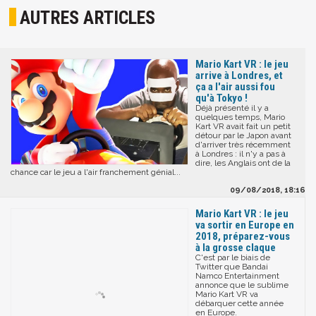
AUTRES ARTICLES
Mario Kart VR : le jeu
arrive à Londres, et
ça a l'air aussi fou
qu'à Tokyo !
Déjà présenté il y a
quelques temps, Mario
Kart VR avait fait un petit
détour par le Japon avant
d'arriver très récemment
à Londres : il n'y a pas à
dire, les Anglais ont de la
chance car le jeu a l'air franchement génial...
09/08/2018, 18:16
Mario Kart VR : le jeu
va sortir en Europe en
2018, préparez-vous
à la grosse claque
C'est par le biais de
Twitter que Bandai
Namco Entertainment
annonce que le sublime
Mario Kart VR va
débarquer cette année
en Europe.