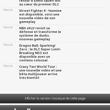
retour d'Ennio Salieri est
au cœur du premier DLC
TRAILER
Street Fighter 6 : Yasmine
est disponible, voici une
nouvelle vidéo de son
gameplay
TRAILER
NBA 2K27 revoit sa
défense et transforme le
système de dunks,
nouveau gameplay
TRAILER
Dragon Ball: Sparking!
Zero : le DLC Super Limit-
Breaking NEO est
disponible avec un
contenu colossal
TRAILER
Crazy Taxi World Tour :
une nouvelle vidéo et une
bêta multijoueur arrive
très bientôt
Afficher la version classique de cette page