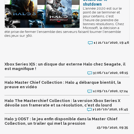
shutdown
L'année 2020 est sur le
point de se terminer et
pour certains, c'est
l'heure de prendre de
bonnes résolutions. Chez
Microsoft, la décision a
été prise de fermer l'ensemble des serveurs faisant tourner l'ensemble
des jeux sur 360.
21/12/2020, 19:46
1 |
Xbox Series X|S : un disque dur externe Halo chez Seagate, il
est magnifique !
06/12/2020, 08:15
3 |
Halo Master Chief Collection : Halo 4 débarque bientôt, la
preuve en vidéo
09/11/2020, 17:24
1 |
Halo The Masterchief Collection : la version Xbox Series X
dévoile son framerate et sa résolution, c'est du lourd
20/10/2020, 16:45
7 |
Halo 3 ODST : le jeu enfin disponible dans la Master Chief
Collection, un trailer qui met la pression
23/09/2020, 09:35