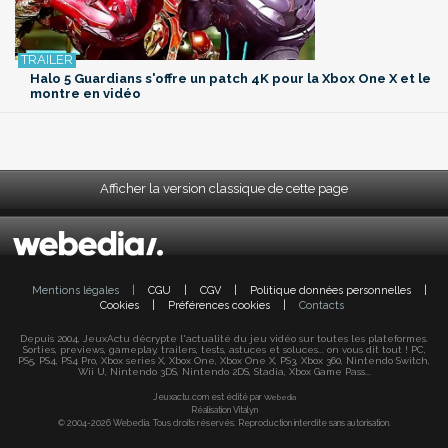
Halo 5 Guardians s'offre un patch 4K pour la Xbox One X et le
montre en vidéo
Afficher la version classique de cette page
Mentions légales
|
CGU
|
CGV
|
Politique données personnelles
|
Cookies
|
Préférences cookies
|
Contacts
Depuis 2004, JeuxActu décrypte l'actualité du jeu vidéo sur toutes les plateformes.
Sorties, previews, gameplay, trailers, tests, astuces et soluces... on vous dit tout ! PC,
PS5, PS4, PS4 Pro, Xbox series X, Xbox One, Xbox One X, PS3, Xbox 360, Nintendo Switch,
Wii U, Nintendo 3DS, Nintendo 2DS, Stadia, Xbox Game Pass...
Jeuxactu.com est édité par
Webedia
Réalisation Vitalyn
© 2004-2026 Webedia. Tous droits réservés. Reproduction interdite sans autorisation.