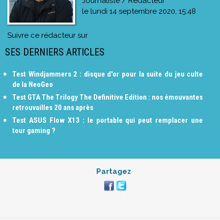
Journaliste / Rédacteur
le
lundi 14 septembre 2020, 15:48
Suivre ce rédacteur sur
SES DERNIERS ARTICLES
Test Windjammers 2 : disque d'or pour la suite du jeu culte
de la NeoGeo
Test GTA The Trilogy The Definitive Edition : nos émouvantes
retrouvailles 20 ans après
Test ASUS Flow X13 : le portable qui peut remplacer une
tour gaming ?
Partagez