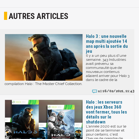
AUTRES ARTICLES
Halo 3 : une nouvelle
map multi ajoutée 14
ans après la sortie du
jeu
Il y a un peu plus d'une
semaine, 343 Industries
avait prévenu sa
communauté que de
nouveaux contenus
allaient arriver pour Halo 3
dans le cadre de la
compilation Halo : The Master Chief Collection.
16/02/2021, 11:43
1 |
Halo : les serveurs
des jeux Xbox 360
vont fermer, tous les
détails sur le
shutdown
L'année 2020 est sur le
point de se terminer et
pour certains, c'est
l'heure de prendre de