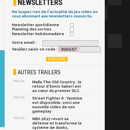
NEWSLETTERS
Ne loupez rien de l'actualité du jeu vidéo en
vous abonnant aux newsletters JeuxActu.
Newsletter quotidienne
Planning des sorties
Newsletter hebdomadaire
Votre email :
Veuillez saisir ce code :
AUTRES TRAILERS
TRAILER
Mafia The Old Country : le
retour d'Ennio Salieri est
au cœur du premier DLC
TRAILER
Street Fighter 6 : Yasmine
est disponible, voici une
nouvelle vidéo de son
gameplay
TRAILER
NBA 2K27 revoit sa
défense et transforme le
système de dunks,