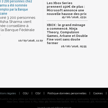
ré 3 200 personnes chez
Les Xbox Series
harma a été nommée
prennent 150€ de plus :
'emploi par la Banque
Microsoft annonce une
caine
nouvelle hausse des prix
 viré 3 200 personnes
25/06/2026, 23:51
 Asha Sharma vient
XBOX : le grand ménage
ée conseillère à
a commencé, Ninja
r la Banque Fédérale
Theory, Compulsion
.
Games, Arkane et Double
Fine vont sans doute
10/07/2026, 11:07
fermer
16/06/2026, 05:55
tions légales
|
CGU
|
CGV
|
Politique données personnelles
|
Cookies
|
alité du jeu vidéo sur toutes les plateformes. Sorties, previews, gameplay, trailers, tests, astu
Xbox One, Xbox One X, PS3, Xbox 360, Nintendo Switch, Wii U, Nintendo 3DS, Nintendo 2
Jeuxactu.com est édité par
Webedia