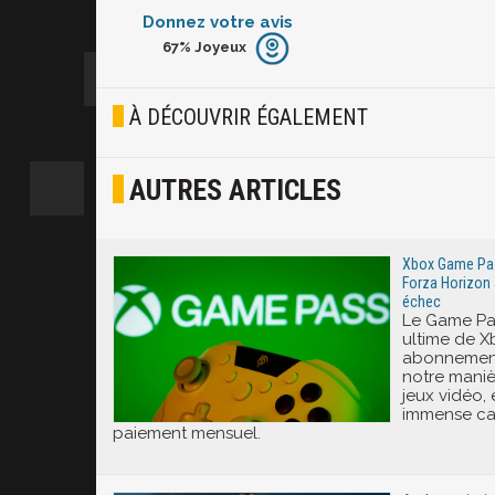
Donnez votre avis
67%
Joyeux
Furieux
Blasé
À DÉCOUVRIR ÉGALEMENT
Osef
AUTRES ARTICLES
Joyeux
Excité
Xbox Game Pass
Forza Horizon 
échec
Le Game Pas
ultime de X
abonnement
notre mani
jeux vidéo,
immense ca
paiement mensuel.