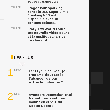
nouveau gameplay
TRAILER
Dragon Ball: Sparking!
Zero : le DLC Super Limit-
Breaking NEO est
disponible avec un
contenu colossal
TRAILER
Crazy Taxi World Tour :
une nouvelle vidéo et une
bêta multijoueur arrive
très bientôt
LES + LUS
1
NEWS
Far Cry : un nouveau jeu
très ambitieux après
l'abandon de son
extraction shooter ?
2
NEWS
Avengers Doomsday : Et si
Marvel nous avait tous
induits en erreur sur
Doctor Doom ?