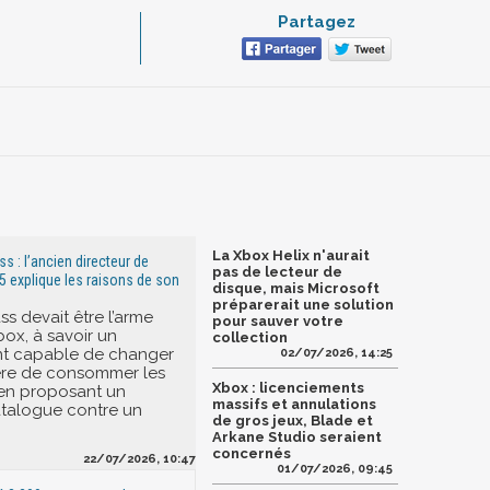
Partagez
La Xbox Helix n'aurait
 : l’ancien directeur de
pas de lecteur de
5 explique les raisons de son
disque, mais Microsoft
préparerait une solution
s devait être l’arme
pour sauver votre
box, à savoir un
collection
 capable de changer
02/07/2026, 14:25
ère de consommer les
Xbox : licenciements
 en proposant un
massifs et annulations
talogue contre un
de gros jeux, Blade et
Arkane Studio seraient
concernés
22/07/2026, 10:47
01/07/2026, 09:45