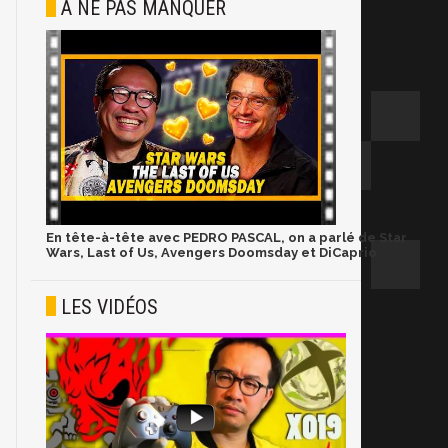
À NE PAS MANQUER
En tête-à-tête avec PEDRO PASCAL, on a parlé de Star
Wars, Last of Us, Avengers Doomsday et DiCaprio
LES VIDÉOS