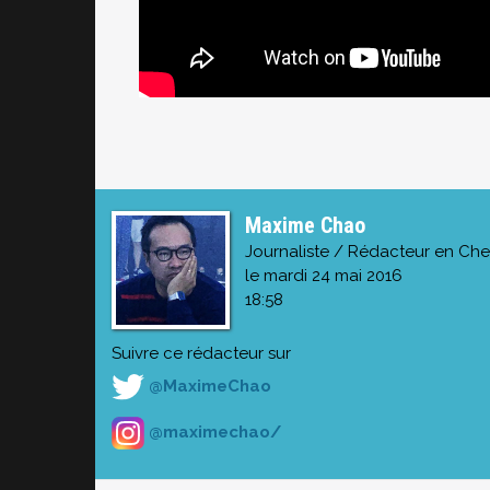
Maxime Chao
Journaliste / Rédacteur en Che
le mardi 24 mai 2016
18:58
Suivre ce rédacteur sur
@MaximeChao
@maximechao/