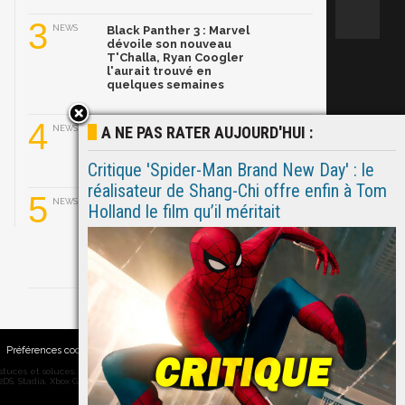
3
NEWS
Black Panther 3 : Marvel
dévoile son nouveau
T'Challa, Ryan Coogler
l'aurait trouvé en
quelques semaines
4
A NE PAS RATER AUJOURD'HUI :
NEWS
Ghost Rider dans le MCU :
Ryan Gosling prend le
relais de Nicolas Cage
Critique 'Spider-Man Brand New Day' : le
réalisateur de Shang-Chi offre enfin à Tom
5
NEWS
Ryan Gosling a convaincu
Holland le film qu’il méritait
Marvel de relancer Ghost
Rider avec son propre
pitch ! Explications.
Préférences cookies
|
Contacts
ces et soluces... on vous dit tout ! PC, PS5, PS4, PS4 Pro, Xbox series X,
DS, Stadia, Xbox Game Pass...