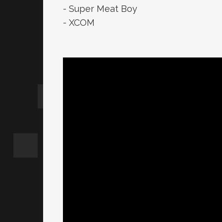
- Super Meat Boy
- XCOM