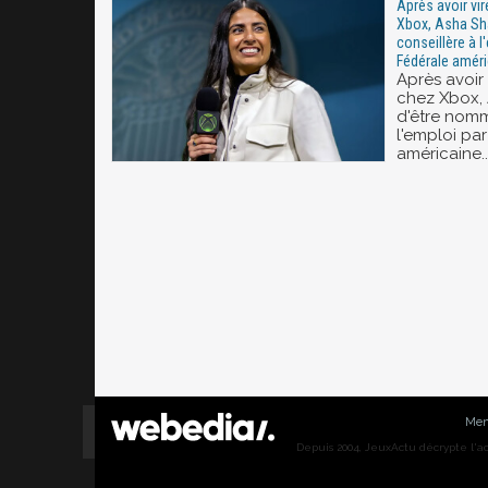
Après avoir vi
Xbox, Asha S
conseillère à l
Fédérale améri
Après avoir
chez Xbox,
d'être nomm
l'emploi pa
américaine..
Men
Depuis 2004, JeuxActu décrypte l'actu