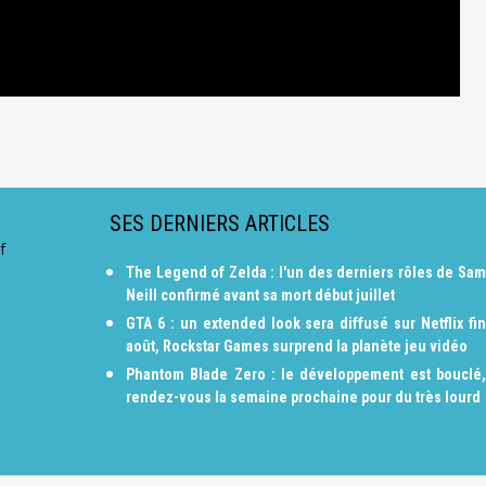
SES DERNIERS ARTICLES
f
The Legend of Zelda : l'un des derniers rôles de Sam
Neill confirmé avant sa mort début juillet
GTA 6 : un extended look sera diffusé sur Netflix fin
août, Rockstar Games surprend la planète jeu vidéo
Phantom Blade Zero : le développement est bouclé,
rendez-vous la semaine prochaine pour du très lourd