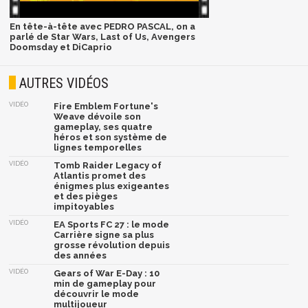
En tête-à-tête avec PEDRO PASCAL, on a
parlé de Star Wars, Last of Us, Avengers
Doomsday et DiCaprio
AUTRES VIDÉOS
VIDÉO
Fire Emblem Fortune's
Weave dévoile son
gameplay, ses quatre
héros et son système de
lignes temporelles
VIDÉO
Tomb Raider Legacy of
Atlantis promet des
énigmes plus exigeantes
et des pièges
impitoyables
VIDÉO
EA Sports FC 27 : le mode
Carrière signe sa plus
grosse révolution depuis
des années
VIDÉO
Gears of War E-Day : 10
min de gameplay pour
découvrir le mode
multijoueur