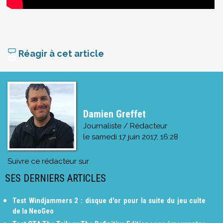
Réagir à cet article
Damien Greffet
Journaliste / Rédacteur
le
samedi 17 juin 2017, 16:28
Suivre ce rédacteur sur
SES DERNIERS ARTICLES
Test Windjammers 2 : disque d'or pour la suite du jeu culte
de la NeoGeo