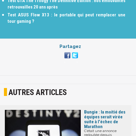
Test GTA The Trilogy The Definitive Edition : nos émouvantes
retrouvailles 20 ans après
Test ASUS Flow X13 : le portable qui peut remplacer une
tour gaming ?
Partagez
AUTRES ARTICLES
Bungie : la moitié des
équipes serait virée
suite à l'échec de
Marathon
C’était une annonce
redoutée depuis