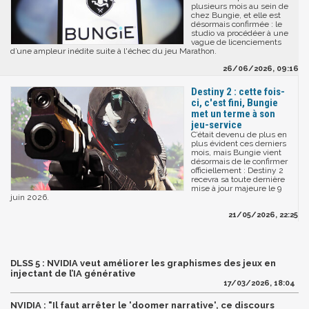
plusieurs mois au sein de
chez Bungie, et elle est
désormais confirmée : le
studio va procédéer à une
vague de licenciements
d’une ampleur inédite suite à l'échec du jeu Marathon.
26/06/2026, 09:16
Destiny 2 : cette fois-
ci, c'est fini, Bungie
met un terme à son
jeu-service
C’était devenu de plus en
plus évident ces derniers
mois, mais Bungie vient
désormais de le confirmer
officiellement : Destiny 2
recevra sa toute dernière
mise à jour majeure le 9
juin 2026.
21/05/2026, 22:25
DLSS 5 : NVIDIA veut améliorer les graphismes des jeux en
injectant de l’IA générative
17/03/2026, 18:04
NVIDIA : "Il faut arrêter le 'doomer narrative', ce discours