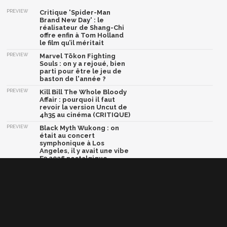
PREVIEW
Critique 'Spider-Man
Brand New Day' : le
réalisateur de Shang-Chi
offre enfin à Tom Holland
le film qu’il méritait
PREVIEW
Marvel Tōkon Fighting
Souls : on y a rejoué, bien
parti pour être le jeu de
baston de l'année ?
PREVIEW
Kill Bill The Whole Bloody
Affair : pourquoi il faut
revoir la version Uncut de
4h35 au cinéma (CRITIQUE)
PREVIEW
Black Myth Wukong : on
était au concert
symphonique à Los
Angeles, il y avait une vibe
E3 2026 nostalgique
PREVIEW
Dragon Ball Xenoverse 3 :
vie étudiante, exploration
et combat, nos
impressions sur le jeu