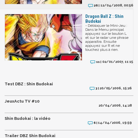
12/04/2008, 00:56
26 |
Dragon Ball Z : Shin
Budokai
- Débloquer le Mini-Jeu :
Dans le Menu principal
appuyez sur le bouton L
et sur le radar une phrase
apparaîtra. Ensuite
appuyez sur R et ne
touchez plus à rien.
02/01/2007, 11:15
11 |
Test DBZ : Shin Budokai
20/05/2006, 15:26
3 |
JeuxActu TV #10
20/04/2006, 14:28
Shin Budokai : la vidéo
14/04/2006, 19:59
6 |
Trailer DBZ Shin Budokai