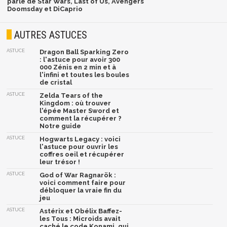
parlé de Star Wars, Last of Us, Avengers
Doomsday et DiCaprio
AUTRES ASTUCES
ASTUCE
Dragon Ball Sparking Zero
: l'astuce pour avoir 300
000 Zénis en 2 min et à
l'infini et toutes les boules
de cristal
ASTUCE
Zelda Tears of the
Kingdom : où trouver
l'épée Master Sword et
comment la récupérer ?
Notre guide
ASTUCE
Hogwarts Legacy : voici
l'astuce pour ouvrir les
coffres oeil et récupérer
leur trésor !
ASTUCE
God of War Ragnarök :
voici comment faire pour
débloquer la vraie fin du
jeu
ASTUCE
Astérix et Obélix Baffez-
les Tous : Microids avait
caché le code Konami, qui