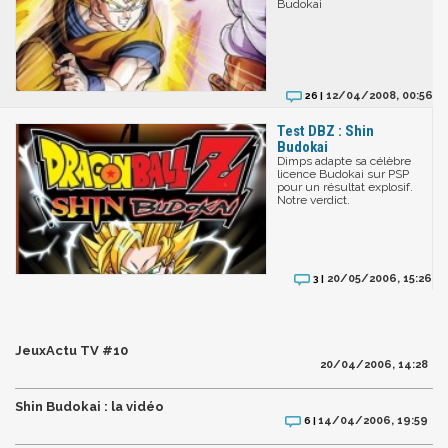
Budokai
12/04/2008, 00:56
26 |
Test DBZ : Shin
Budokai
Dimps adapte sa célèbre
licence Budokai sur PSP
pour un résultat explosif.
Notre verdict.
20/05/2006, 15:26
3 |
JeuxActu TV #10
20/04/2006, 14:28
Shin Budokai : la vidéo
14/04/2006, 19:59
6 |