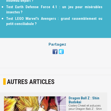
nouveau départ ?
Test Earth Defense Force 4.1 : un jeu pour misérables
insectes ?
Test LEGO Marvel's Avengers : grand rassemblement ou
petit conciliabule ?
Partagez
AUTRES ARTICLES
Dragon Ball Z : Shin
Budokai
Codes Cheat et astuces
pour Dragon Ball Z : Shin