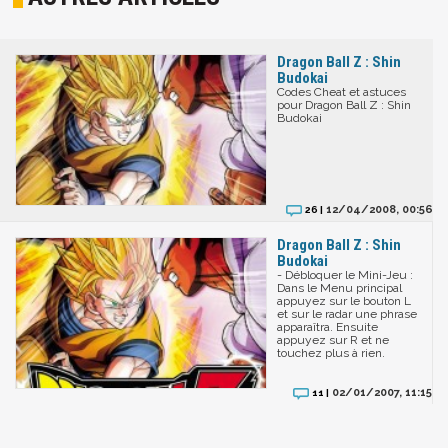
Dragon Ball Z : Shin
Budokai
Codes Cheat et astuces
pour Dragon Ball Z : Shin
Budokai
12/04/2008, 00:56
26 |
Dragon Ball Z : Shin
Budokai
- Débloquer le Mini-Jeu :
Dans le Menu principal
appuyez sur le bouton L
et sur le radar une phrase
apparaîtra. Ensuite
appuyez sur R et ne
touchez plus à rien.
02/01/2007, 11:15
11 |