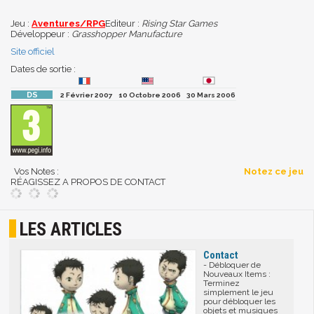
Jeu :
Aventures/RPG
Editeur :
Rising Star Games
Développeur :
Grasshopper Manufacture
Site officiel
Dates de sortie :
2 Février 2007
10 Octobre 2006
30 Mars 2006
Vos Notes :
Notez ce jeu
RÉAGISSEZ A PROPOS DE CONTACT
LES ARTICLES
Contact
- Débloquer de
Nouveaux Items :
Terminez
simplement le jeu
pour débloquer les
objets et musiques