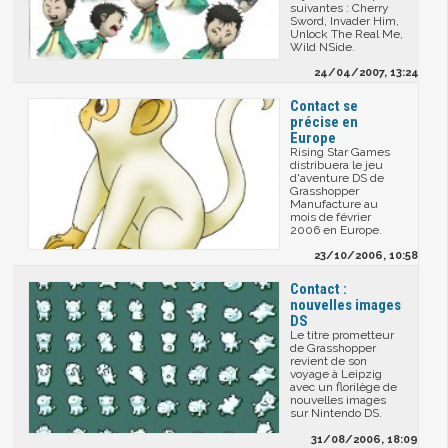
suivantes : Cherry
Sword, Invader Him,
Unlock The Real Me,
Wild NSide.
24/04/2007, 13:24
Contact se
précise en
Europe
Rising Star Games
distribuera le jeu
d'aventure DS de
Grasshopper
Manufacture au
mois de février
2006 en Europe.
23/10/2006, 10:58
Contact :
nouvelles images
DS
Le titre prometteur
de Grasshopper
revient de son
voyage à Leipzig
avec un florilège de
nouvelles images
sur Nintendo DS.
31/08/2006, 18:09