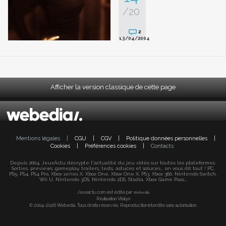
/20
2
13/04/2004
Afficher la version classique de cette page
Mentions légales
|
CGU
|
CGV
|
Politique données personnelles
|
Cookies
|
Préférences cookies
|
Contacts
Depuis 2004, JeuxActu décrypte l'actualité du jeu vidéo sur toutes les plateformes.
Sorties, previews, gameplay, trailers, tests, astuces et soluces... on vous dit tout ! PC,
PS5, PS4, PS4 Pro, Xbox series X, Xbox One, Xbox One X, PS3, Xbox 360, Nintendo Switch,
Wii U, Nintendo 3DS, Nintendo 2DS, Stadia, Xbox Game Pass...
Jeuxactu.com est édité par
Webedia
Réalisation Vitalyn
© 2004-2026 Webedia. Tous droits réservés. Reproduction interdite sans autorisation.