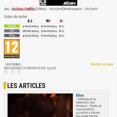
Jeu :
Action/Infiltr.
Editeur :
Acclaim
Développeur :
Acclaim
Dates de sortie :
9 Avril 2004
6 Avril 2004
N.C.
28 Mai 2004
9 Avril 2004
N.C.
9 Avril 2004
6 Avril 2004
N.C.
Vos Notes :
Notez ce jeu
RÉAGISSEZ A PROPOS DE ALIAS
LES ARTICLES
Alias
- Débloquer la
Sélection des
Niveaux : Faites la
manipulation
suivante à l’écran
Nouvelle Partie