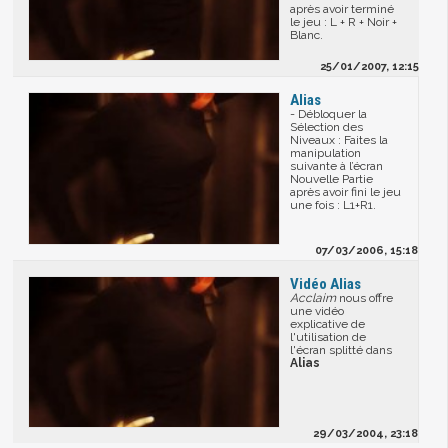
après avoir terminé
le jeu : L + R + Noir +
Blanc.
25/01/2007, 12:15
Alias
- Débloquer la
Sélection des
Niveaux : Faites la
manipulation
suivante à l’écran
Nouvelle Partie
après avoir fini le jeu
une fois : L1+R1.
07/03/2006, 15:18
Vidéo Alias
Acclaim
nous offre
une vidéo
explicative de
l'utilisation de
l'écran splitté dans
Alias
29/03/2004, 23:18