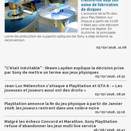
transforme déjà son
usine de fabrication
de disques
L'annonce de la fin des
jeux PlayStation sur
disque à partir de 2028
n'était pas une décision
prise à la légère. En
Autriche, la principale
usine de production de supports optiques de Sony a déjà entamé sa
reconversion.
03/07/2026, 21:08
"C'était inévitable" : Shawn Layden explique la décision prise
par Sony de mettre un terme aux jeux physiques
03/07/2026, 16:37
Jean-Luc Mélenchon s'attaque à PlayStation et GTA 6 : « Les
joueuses et joueurs aussi ont des droits »
03/07/2026, 08:20
PlayStation annonce la fin du jeu physique à partir de Janvier
2028, les joueurs rentrent dans une colère noire
01/07/2026, 15:16
Malgré les échecs Concord et Marathon, Sony PlayStation
refuse d'abandonner les jeux multi live service
26/06/2026, 20:47