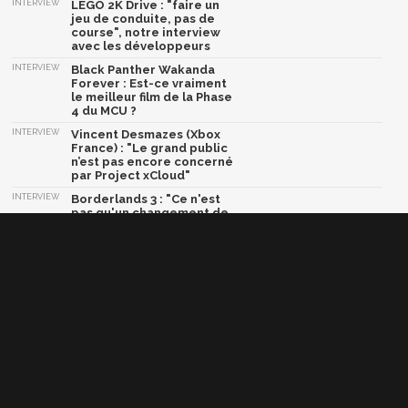
INTERVIEW
LEGO 2K Drive : "faire un
jeu de conduite, pas de
course", notre interview
avec les développeurs
INTERVIEW
Black Panther Wakanda
Forever : Est-ce vraiment
le meilleur film de la Phase
4 du MCU ?
INTERVIEW
Vincent Desmazes (Xbox
France) : "Le grand public
n’est pas encore concerné
par Project xCloud"
INTERVIEW
Borderlands 3 : "Ce n'est
pas qu'un changement de
style, c'est aussi un
nouveau gameplay", notre
ITW avec les devs
INTERVIEW
Avengers Infinity War : nos
4
5 questions à Dan
Deleeuw, le responsable
des effets spéciaux
Afficher la version classique de cette page