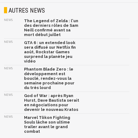
AUTRES NEWS
NEWS
The Legend of Zelda : l'un
des derniers rôles de Sam
Neill confirmé avant sa
mort début juillet
NEWS
GTA 6 : un extended look
sera diffusé sur Netflix fin
août, Rockstar Games
surprend la planète jeu
vidéo
NEWS
Phantom Blade Zero : le
développement est
bouclé, rendez-vous la
semaine prochaine pour
du très lourd
NEWS
God of War : après Ryan
Hurst, Dave Bautista serait
en négociations pour
devenir le nouveau Kratos
NEWS
Marvel Tōkon Fighting
Souls lâche son ultime
trailer avant le grand
combat