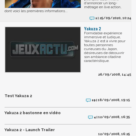
d'annoncer un long-
métrage en live action,
dont voici les premières informations...
25/09/2020, 10:24
1 |
Yakuza 2
Formidable expérience
immersive et ludique,
Yakuza 2 est à vivre pour
toutes personnes
curieuses du Japon,
désireuses de découvrir
son ambiance citadine
caractéristique.
26/09/2008, 14:45
Test Yakuza 2
18/09/2008, 19:15
19 |
Yakuza 2 bastonne en vidéo
12/09/2008, 16:35
4 |
Yakuza 2 - Launch Trailer
12/09/2008, 16:25