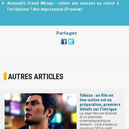
Assassin’s Creed Mirage : retour aux sources ou retour à
l'archaïsme ? Nos impressions (Preview)
Partagez
AUTRES ARTICLES
Yakuza : un film en
live-action est en
préparation, premiers
détails sur l'intrigue
La saga Yakuza dispose
d'un potentiel
cinématographique
évident : c'est d'ailleurs
pourquoi SEGA vient