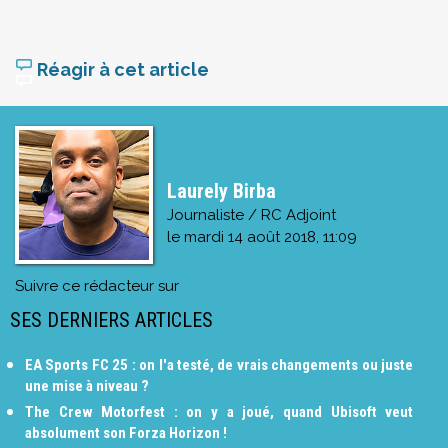
Réagir à cet article
Laurely Birba
Journaliste / RC Adjoint
le
mardi 14 août 2018, 11:09
Suivre ce rédacteur sur
SES DERNIERS ARTICLES
EA Sports FC 25 : on l'a testé, de vrais changements ou juste
une mise à niveau ?
The Crew Motorfest : on y a joué, quand Ubisoft veut
absolument son Forza Horizon !