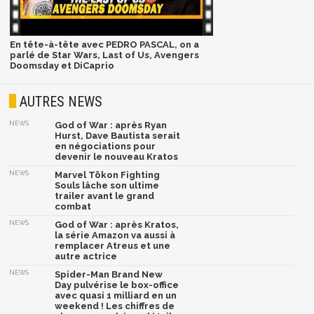
En tête-à-tête avec PEDRO PASCAL, on a
parlé de Star Wars, Last of Us, Avengers
Doomsday et DiCaprio
AUTRES NEWS
NEWS
God of War : après Ryan
Hurst, Dave Bautista serait
en négociations pour
devenir le nouveau Kratos
NEWS
Marvel Tōkon Fighting
Souls lâche son ultime
trailer avant le grand
combat
NEWS
God of War : après Kratos,
la série Amazon va aussi à
remplacer Atreus et une
autre actrice
NEWS
Spider-Man Brand New
Day pulvérise le box-office
avec quasi 1 milliard en un
weekend ! Les chiffres de