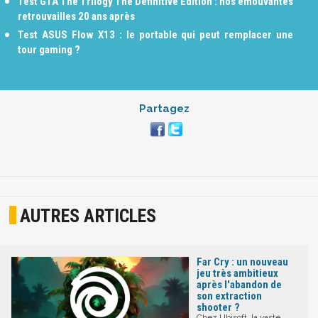
Test GTA The Trilogy The Definitive Edition : nos émouvantes
retrouvailles 20 ans après
Test ASUS Flow X13 : le portable qui peut remplacer une
tour gaming ?
Partagez
AUTRES ARTICLES
Far Cry : un nouveau
jeu très ambitieux
après l'abandon de
son extraction
shooter ?
Chez Ubisoft, la vaste