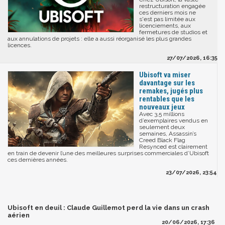
restructuration engagée
ces derniers mois ne
s'est pas limitée aux
licenciements, aux
fermetures de studios et
aux annulations de projets : elle a aussi réorganisé les plus grandes
licences.
27/07/2026, 16:35
Ubisoft va miser
davantage sur les
remakes, jugés plus
rentables que les
nouveaux jeux
Avec 3,5 millions
d’exemplaires vendus en
seulement deux
semaines, Assassin’s
Creed Black Flag
Resynced est clairement
en train de devenir l’une des meilleures surprises commerciales d’Ubisoft
ces dernières années.
23/07/2026, 23:54
Ubisoft en deuil : Claude Guillemot perd la vie dans un crash
aérien
20/06/2026, 17:36