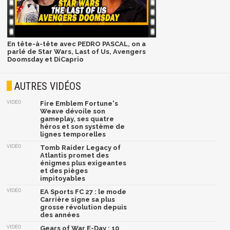
En tête-à-tête avec PEDRO PASCAL, on a
parlé de Star Wars, Last of Us, Avengers
Doomsday et DiCaprio
AUTRES VIDÉOS
VIDÉO
Fire Emblem Fortune's
Weave dévoile son
gameplay, ses quatre
héros et son système de
lignes temporelles
VIDÉO
Tomb Raider Legacy of
Atlantis promet des
énigmes plus exigeantes
et des pièges
impitoyables
VIDÉO
EA Sports FC 27 : le mode
Carrière signe sa plus
grosse révolution depuis
des années
VIDÉO
Gears of War E-Day : 10