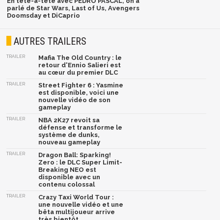
En tête-à-tête avec PEDRO PASCAL, on a
parlé de Star Wars, Last of Us, Avengers
Doomsday et DiCaprio
AUTRES TRAILERS
TRAILER
Mafia The Old Country : le
retour d'Ennio Salieri est
au cœur du premier DLC
TRAILER
Street Fighter 6 : Yasmine
est disponible, voici une
nouvelle vidéo de son
gameplay
TRAILER
NBA 2K27 revoit sa
défense et transforme le
système de dunks,
nouveau gameplay
TRAILER
Dragon Ball: Sparking!
Zero : le DLC Super Limit-
Breaking NEO est
disponible avec un
contenu colossal
TRAILER
Crazy Taxi World Tour :
une nouvelle vidéo et une
bêta multijoueur arrive
très bientôt