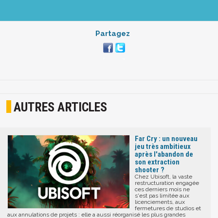
Partagez
AUTRES ARTICLES
Far Cry : un nouveau
jeu très ambitieux
après l'abandon de
son extraction
shooter ?
Chez Ubisoft, la vaste
restructuration engagée
ces derniers mois ne
s'est pas limitée aux
licenciements, aux
fermetures de studios et
aux annulations de projets : elle a aussi réorganisé les plus grandes