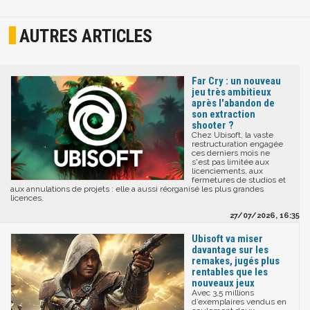
AUTRES ARTICLES
Far Cry : un nouveau
jeu très ambitieux
après l'abandon de
son extraction
shooter ?
Chez Ubisoft, la vaste
restructuration engagée
ces derniers mois ne
s'est pas limitée aux
licenciements, aux
fermetures de studios et
aux annulations de projets : elle a aussi réorganisé les plus grandes
licences.
27/07/2026, 16:35
Ubisoft va miser
davantage sur les
remakes, jugés plus
rentables que les
nouveaux jeux
Avec 3,5 millions
d’exemplaires vendus en