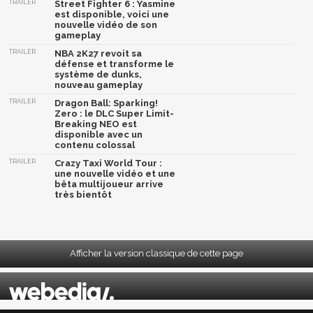
TRAILER
Street Fighter 6 : Yasmine
est disponible, voici une
nouvelle vidéo de son
gameplay
TRAILER
NBA 2K27 revoit sa
défense et transforme le
système de dunks,
nouveau gameplay
TRAILER
Dragon Ball: Sparking!
Zero : le DLC Super Limit-
Breaking NEO est
disponible avec un
contenu colossal
TRAILER
Crazy Taxi World Tour :
une nouvelle vidéo et une
bêta multijoueur arrive
très bientôt
Afficher la version classique de cette page