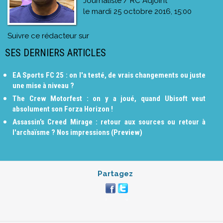
Journaliste / RC Adjoint
le
mardi 25 octobre 2016, 15:00
Suivre ce rédacteur sur
SES DERNIERS ARTICLES
EA Sports FC 25 : on l'a testé, de vrais changements ou juste
une mise à niveau ?
The Crew Motorfest : on y a joué, quand Ubisoft veut
absolument son Forza Horizon !
Assassin’s Creed Mirage : retour aux sources ou retour à
l'archaïsme ? Nos impressions (Preview)
Partagez