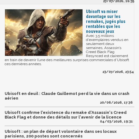
27/07/2026, 16:35
Ubisoft va miser
davantage sur les
remakes, jugés plus
rentables que les
nouveaux jeux
Avec 3,5 millions
d’exemplaires vendus en
seulement deux
semaines, Assassin’s
Creed Black Flag
Resynced est clairement
en train de devenir l’une des meilleures surprises commerciales d’Ubisoft
ces dernières années.
23/07/2026, 23:54
Ubisoft en deuil : Claude Guillemot perd la vie dans un crash
aérien
20/06/2026, 17:36
Ubisoft confirme l'existence du remake d'Assassin's Creed
Black Flag et donne des détails sur l'avenir de la licence
04/03/2026, 19:31
Ubisoft : un plan de départ volontaire dans ses locaux
parisiens, 200 postes sont concernés