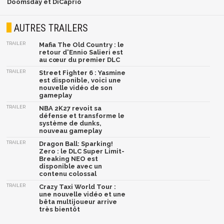
Doomsday et DiCaprio
AUTRES TRAILERS
TRAILER
Mafia The Old Country : le
retour d'Ennio Salieri est
au cœur du premier DLC
TRAILER
Street Fighter 6 : Yasmine
est disponible, voici une
nouvelle vidéo de son
gameplay
TRAILER
NBA 2K27 revoit sa
défense et transforme le
système de dunks,
nouveau gameplay
TRAILER
Dragon Ball: Sparking!
Zero : le DLC Super Limit-
Breaking NEO est
disponible avec un
contenu colossal
TRAILER
Crazy Taxi World Tour :
une nouvelle vidéo et une
bêta multijoueur arrive
très bientôt