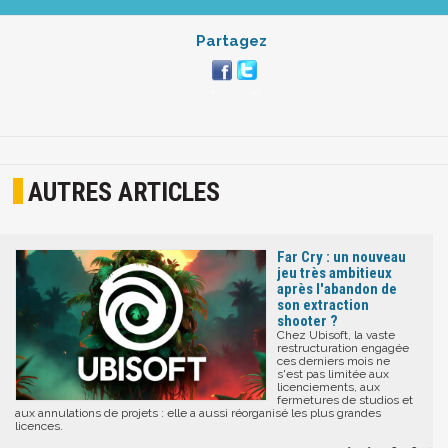
Partagez
AUTRES ARTICLES
Far Cry : un nouveau
jeu très ambitieux
après l'abandon de
son extraction
shooter ?
Chez Ubisoft, la vaste
restructuration engagée
ces derniers mois ne
s'est pas limitée aux
licenciements, aux
fermetures de studios et
aux annulations de projets : elle a aussi réorganisé les plus grandes
licences.