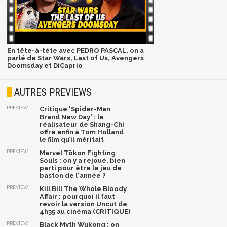
En tête-à-tête avec PEDRO PASCAL, on a
parlé de Star Wars, Last of Us, Avengers
Doomsday et DiCaprio
AUTRES PREVIEWS
PREVIEW
Critique 'Spider-Man
Brand New Day' : le
réalisateur de Shang-Chi
offre enfin à Tom Holland
le film qu’il méritait
PREVIEW
Marvel Tōkon Fighting
Souls : on y a rejoué, bien
parti pour être le jeu de
baston de l'année ?
PREVIEW
Kill Bill The Whole Bloody
Affair : pourquoi il faut
revoir la version Uncut de
4h35 au cinéma (CRITIQUE)
PREVIEW
Black Myth Wukong : on