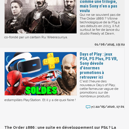
comme une trilogie,
mais Sony n'en a pas
voulu
Qui ne se souvient pas de
The Order 1886 ? Vitrine
technologique de la PS4 à
ses débuts en 2013, il fut
surtout le fer de lance du
studio Ready at Dawn,
co-fondé par un certain Ru Weerasuriya.
01/06/2025, 19:02
Days of Play : jeux
PS4, PS Plus, PS VR,
Sony dévoile
d'énormes
promotions à
retrouver ici
C'est l'heure des
nouveaux Days of Play,
cette fameuse vague de
promotions sur de
nombreux produits
estampillés PlayStation. Et il y a de quoi faire !
22/05/2020, 17:01
7 |
The Order 1886 : une suite en développement sur PS5 ? La