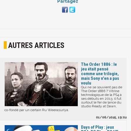
Partagez
AUTRES ARTICLES
The Order 1886 : le
jeu était pensé
comme une trilogie,
mais Sony n'en a pas
voulu
Qui ne se souvient pas de
The Order 1886 ? Vitrine
technologique de la PS4 à
ses débuts en 2013, il fut
surtout le fer de lance du
studio Ready at Dawn,
co-fondé par un certain Ru Weerasuriya.
01/06/2025, 19:02
Days of Play : jeux