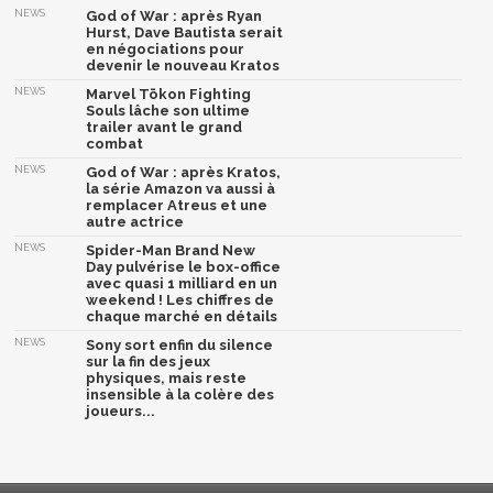
NEWS
God of War : après Ryan
Hurst, Dave Bautista serait
en négociations pour
devenir le nouveau Kratos
NEWS
Marvel Tōkon Fighting
Souls lâche son ultime
trailer avant le grand
combat
NEWS
God of War : après Kratos,
la série Amazon va aussi à
remplacer Atreus et une
autre actrice
NEWS
Spider-Man Brand New
Day pulvérise le box-office
avec quasi 1 milliard en un
weekend ! Les chiffres de
chaque marché en détails
NEWS
Sony sort enfin du silence
sur la fin des jeux
physiques, mais reste
insensible à la colère des
joueurs...