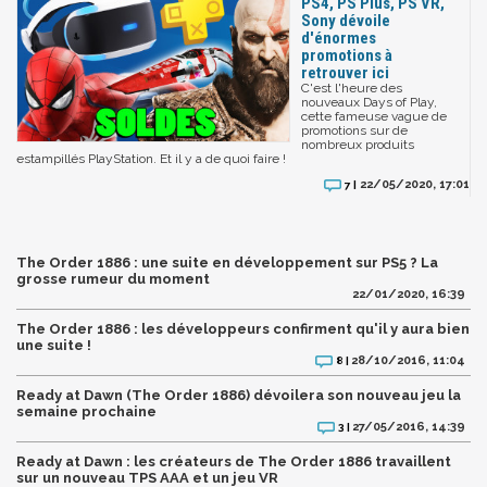
PS4, PS Plus, PS VR,
Sony dévoile
d'énormes
promotions à
retrouver ici
C'est l'heure des
nouveaux Days of Play,
cette fameuse vague de
promotions sur de
nombreux produits
estampillés PlayStation. Et il y a de quoi faire !
22/05/2020, 17:01
7 |
The Order 1886 : une suite en développement sur PS5 ? La
grosse rumeur du moment
22/01/2020, 16:39
The Order 1886 : les développeurs confirment qu'il y aura bien
une suite !
28/10/2016, 11:04
8 |
Ready at Dawn (The Order 1886) dévoilera son nouveau jeu la
semaine prochaine
27/05/2016, 14:39
3 |
Ready at Dawn : les créateurs de The Order 1886 travaillent
sur un nouveau TPS AAA et un jeu VR