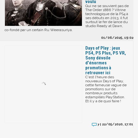
voulu
Qui ne se souvient pas de
The Order 1886 ? Vitrine
technologique de la PS4 à
ses débuts en 2013, il fut
surtout le fer de lance du
studio Ready at Dawn,
co-fondé par un certain Ru Weerasuriya.
01/06/2025, 19:02
Days of Play : jeux
PS4, PS Plus, PS VR,
Sony dévoile
d'énormes
promotions à
retrouver ici
C'est l'heure des
nouveaux Days of Play,
cette fameuse vague de
promotions sur de
nombreux produits
estampillés PlayStation.
Et il y a de quoi faire !
22/05/2020, 17:01
7 |