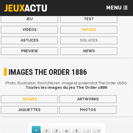
JEU
TEST
VIDÉOS
IMAGES
ASTUCES
SOLUCES
PREVIEW
NEWS
IMAGES THE ORDER 1886
Photo, Illustration, fond d'écran, image et screenshot The Order 1886.
Toutes les images du jeu The Order 1886
IMAGES
ARTWORKS
JAQUETTES
PHOTOS
1
2
3
4
5
Suivante
Dernière