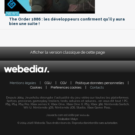
The Order 1886 : les développeurs confirment qu'il y aura
bien une suite !
Afficher la version classique de cette page
Mentions légales
|
CGU
|
CGV
|
Politique données personnelles
|
Cookies
|
Préférences cookies
|
Contacts
Depuis 2004, JeuxActu décrypte l'actualité du jeu vidéo sur toutes les plateformes.
Sorties, previews, gameplay, trailers, tests, astuces et soluces... on vous dit tout ! PC,
PS5, PS4, PS4 Pro, Xbox series X, Xbox One, Xbox One X, PS3, Xbox 360, Nintendo Switch,
Wii U, Nintendo 3DS, Nintendo 2DS, Stadia, Xbox Game Pass...
Jeuxactu.com est édité par
Webedia
Réalisation Vitalyn
© 2004-2026 Webedia. Tous droits réservés. Reproduction interdite sans autorisation.