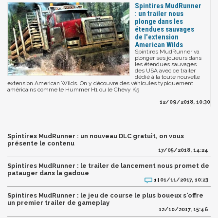
Spintires MudRunner
: un trailer nous
plonge dans les
étendues sauvages
de l'extension
American Wilds
Spintires MudRunner va
plonger ses joueurs dans
les étendues sauvages
des USA avec ce trailer
dédié à la toute nouvelle
extension American Wilds. On y découvre des véhicules typiquement
américains comme le Hummer H1 ou le Chevy K5
12/09/2018, 10:30
Spintires MudRunner : un nouveau DLC gratuit, on vous
présente le contenu
17/05/2018, 14:24
Spintires MudRunner : le trailer de lancement nous promet de
patauger dans la gadoue
01/11/2017, 10:23
1 |
Spintires MudRunner : le jeu de course le plus boueux s'offre
un premier trailer de gameplay
12/10/2017, 15:46