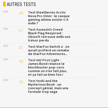
AUTRES TESTS
TEST
18
Test SteelSeries Arctis
Nova Pro Omni : le casque
gaming ultime existe-t-il
enfin ?
TEST
17
Test Assassin’s Creed
Black Flag Resynced :
Ubisoft retrouve enfin son
trésor perdu
TEST
11
Test StarFox Switch 2 : on
aurait préféré un remake
de StarFox Adventures…
TEST
19
Test 007 First Light :
James Bond relance le
blockbuster pop-corn
comme on n'en fait plus,
et ça fait un bien fou !
TEST
15
Test Yoshi and the
Mysterious Book : un
concept génial, mais une
formule trop sage