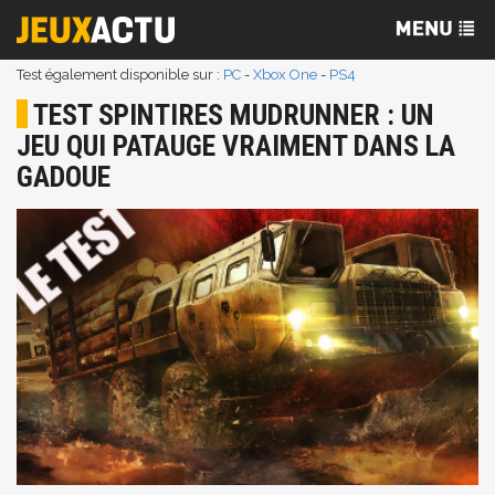
Test également disponible sur :
PC
-
Xbox One
-
PS4
TEST SPINTIRES MUDRUNNER : UN
JEU QUI PATAUGE VRAIMENT DANS LA
GADOUE