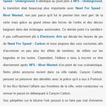
Speed : Underground 2
identique au pixel près à
NFS : Underground
,
la transition était beaucoup plus importante avec
Need For Speed :
Most Wanted
, non pas parce qu'il fut le premier titre
next gen’
de la
série mais grâce au grand retour des forces de l’ordre et des décors
baignant dans des éclairages automnales. Ce dernier point n’a semble-t-
il pas suffisamment plû à
Electronic Arts
qui décale les heures de jeu
de
Need For Speed : Carbon
et nous propose des
runs
nocturnes afin
d’accentuer un peu plus les effets de lumières, de reflets sur les
bagnoles et les routes. Cependant, l’éditeur a tenu à inscrire ce titre
directement après
NFS : Most Wanted
d’un point de vue scénaristique.
Notre pilote anonyme revient dans sa ville natale, Canyon Carbon,
pensant se préserver des démêlés avec la police qu’il a eus à Portrock.
Si les flics lâchent l’affaire aux frontières de la ville, notre conducteur va
remuer le passé en débarquant à Canyon Carbon.
Ses péripéties sur le bitume l’ont poussé à se faire pas mal d’ennemis