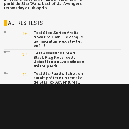
parlé de Star Wars, Last of Us, Avengers
Doomsday et DiCaprio
AUTRES TESTS
TEST
18
Test SteelSeries Arctis
Nova Pro Omni : le casque
gaming ultime existe-t-il
enfin ?
TEST
17
Test Assassin’s Creed
Black Flag Resynced :
Ubisoft retrouve enfin son
trésor perdu
TEST
11
Test StarFox Switch 2 : on
aurait préféré un remake
de StarFox Adventures…
TEST
19
Test 007 First Light :
James Bond relance le
blockbuster pop-corn
comme on n'en fait plus,
et ça fait un bien fou !
TEST
15
Test Yoshi and the
Mysterious Book : un
concept génial, mais une
formule trop sage