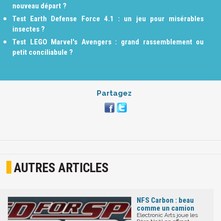
nouveau départ ?
Test Earth Defense Force 4.1 : un jeu pour misérables
insectes ?
Test LEGO Marvel's Avengers : grand rassemblement ou
petit conciliabule ?
Partagez
AUTRES ARTICLES
NFS Carbon : beau
comme un camion
Electronic Arts joue les