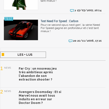
tant mieux !
23/03/2007, 20:14
7
Test Need For Speed : Carbon
Pour ce second opus next gen', la série Need
For Speed gagne en profondeur et c'est tant
mieux !
21/11/2006, 17:21
20
LES + LUS
1
NEWS
Far Cry : un nouveau jeu
très ambitieux après
l'abandon de son
extraction shooter ?
2
NEWS
Avengers Doomsday : Et si
Marvel nous avait tous
induits en erreur sur
Doctor Doom ?