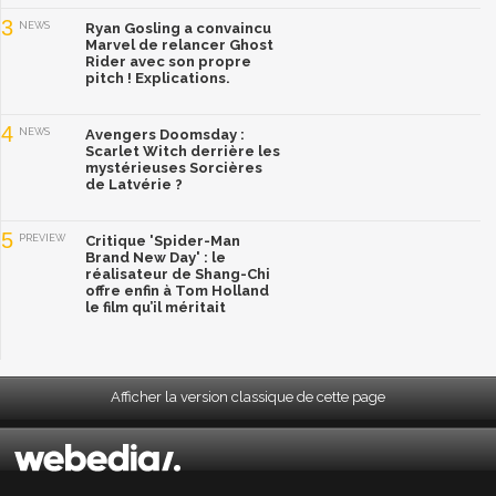
3
NEWS
Ryan Gosling a convaincu
Marvel de relancer Ghost
Rider avec son propre
pitch ! Explications.
4
NEWS
Avengers Doomsday :
Scarlet Witch derrière les
mystérieuses Sorcières
de Latvérie ?
5
PREVIEW
Critique 'Spider-Man
Brand New Day' : le
réalisateur de Shang-Chi
offre enfin à Tom Holland
le film qu’il méritait
Afficher la version classique de cette page