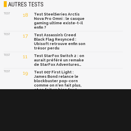
AUTRES TESTS
TEST
18
Test SteelSeries Arctis
Nova Pro Omni : le casque
gaming ultime existe-t-il
enfin ?
TEST
17
Test Assassin’s Creed
Black Flag Resynced :
Ubisoft retrouve enfin son
trésor perdu
TEST
11
Test StarFox Switch 2 : on
aurait préféré un remake
de StarFox Adventures…
TEST
19
Test 007 First Light :
James Bond relance le
blockbuster pop-corn
comme on n'en fait plus,
et ça fait un bien fou !
TEST
15
Test Yoshi and the
Mysterious Book : un
concept génial, mais une
formule trop sage