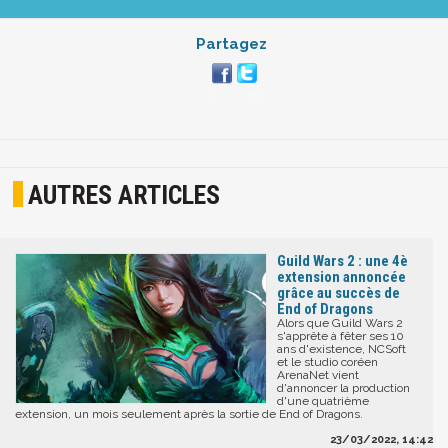
Partagez
AUTRES ARTICLES
Guild Wars 2 : une 4è
extension annoncée
grâce au succès de
End of Dragons
Alors que Guild Wars 2
s'apprête à fêter ses 10
ans d'existence, NCSoft
et le studio coréen
ArenaNet vient
d'annoncer la production
d'une quatrième
extension, un mois seulement après la sortie de End of Dragons.
23/03/2022, 14:42