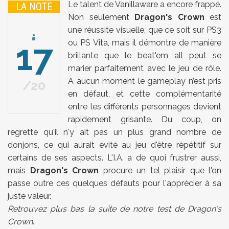
Le talent de Vanillaware a encore frappé.
LA NOTE
Non seulement
Dragon's Crown
est
une réussite visuelle, que ce soit sur PS3
17
ou PS Vita, mais il démontre de manière
brillante que le beat'em all peut se
marier parfaitement avec le jeu de rôle.
A aucun moment le gameplay n’est pris
20
en défaut, et cette complémentarité
entre les différents personnages devient
rapidement grisante. Du coup, on
regrette qu'il n'y ait pas un plus grand nombre de
donjons, ce qui aurait évité au jeu d'être répétitif sur
certains de ses aspects. L'I.A. a de quoi frustrer aussi,
mais
Dragon's Crown
procure un tel plaisir que l'on
passe outre ces quelques défauts pour l'apprécier à sa
juste valeur.
Retrouvez plus bas la suite de notre test de Dragon's
Crown
.