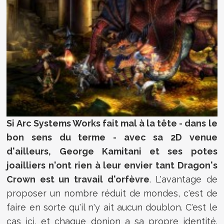
Si Arc Systems Works fait mal à la tête - dans le
bon sens du terme - avec sa 2D venue
d'ailleurs, George Kamitani et ses potes
joailliers n'ont rien à leur envier tant Dragon's
Crown est un travail d'orfèvre
. L'avantage de
proposer un nombre réduit de mondes, c'est de
faire en sorte qu'il n'y ait aucun doublon. C'est le
cas ici, et chaque donjon a sa propre identité.