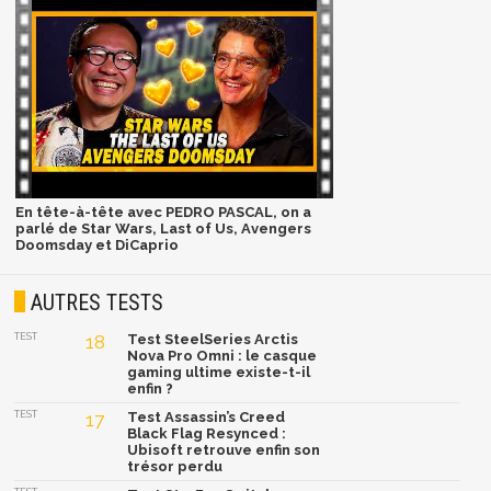
En tête-à-tête avec PEDRO PASCAL, on a
parlé de Star Wars, Last of Us, Avengers
Doomsday et DiCaprio
AUTRES TESTS
TEST
18
Test SteelSeries Arctis
Nova Pro Omni : le casque
gaming ultime existe-t-il
enfin ?
TEST
17
Test Assassin’s Creed
Black Flag Resynced :
Ubisoft retrouve enfin son
trésor perdu