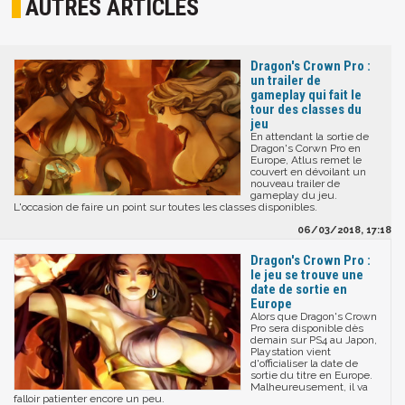
AUTRES ARTICLES
Dragon's Crown Pro :
un trailer de
gameplay qui fait le
tour des classes du
jeu
En attendant la sortie de
Dragon's Corwn Pro en
Europe, Atlus remet le
couvert en dévoilant un
nouveau trailer de
gameplay du jeu.
L'occasion de faire un point sur toutes les classes disponibles.
06/03/2018, 17:18
Dragon's Crown Pro :
le jeu se trouve une
date de sortie en
Europe
Alors que Dragon's Crown
Pro sera disponible dès
demain sur PS4 au Japon,
Playstation vient
d'officialiser la date de
sortie du titre en Europe.
Malheureusement, il va
falloir patienter encore un peu.