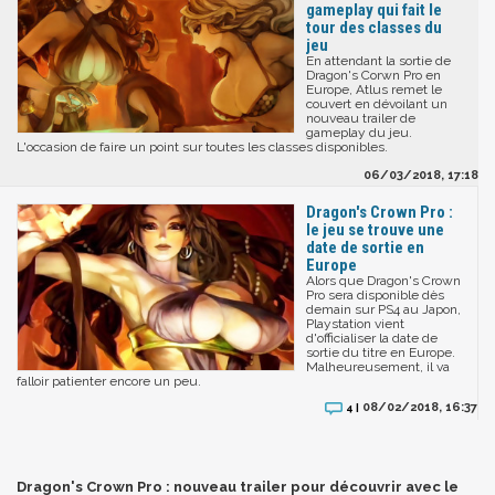
gameplay qui fait le
tour des classes du
jeu
En attendant la sortie de
Dragon's Corwn Pro en
Europe, Atlus remet le
couvert en dévoilant un
nouveau trailer de
gameplay du jeu.
L'occasion de faire un point sur toutes les classes disponibles.
06/03/2018, 17:18
Dragon's Crown Pro :
le jeu se trouve une
date de sortie en
Europe
Alors que Dragon's Crown
Pro sera disponible dès
demain sur PS4 au Japon,
Playstation vient
d'officialiser la date de
sortie du titre en Europe.
Malheureusement, il va
falloir patienter encore un peu.
08/02/2018, 16:37
4 |
Dragon's Crown Pro : nouveau trailer pour découvrir avec le