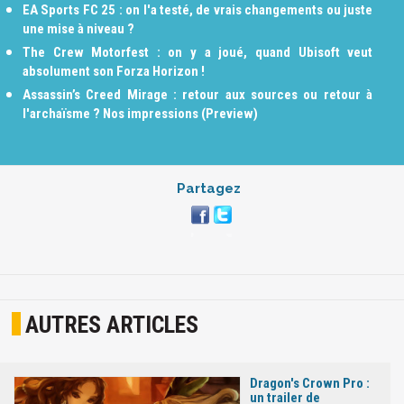
EA Sports FC 25 : on l'a testé, de vrais changements ou juste
une mise à niveau ?
The Crew Motorfest : on y a joué, quand Ubisoft veut
absolument son Forza Horizon !
Assassin’s Creed Mirage : retour aux sources ou retour à
l'archaïsme ? Nos impressions (Preview)
Partagez
AUTRES ARTICLES
Dragon's Crown Pro :
un trailer de